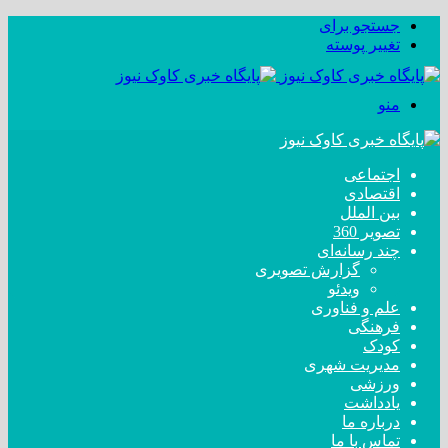
جستجو برای
تغییر پوسته
منو
اجتماعی
اقتصادی
بین الملل
تصویر 360
چند رسانه‌ای
گزارش تصویری
ویدئو
علم و فناوری
فرهنگی
کودک
مدیریت شهری
ورزشی
یادداشت
درباره ما
تماس با ما