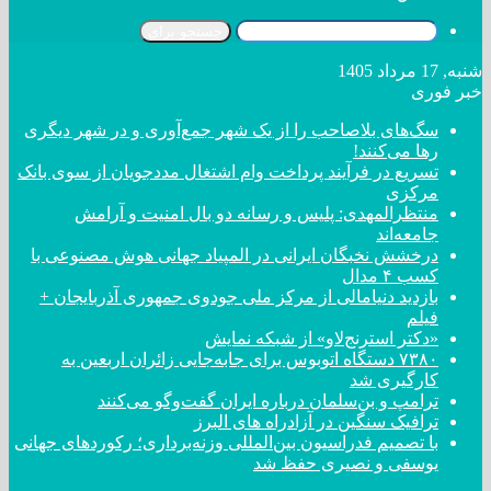
جستجو برای
شنبه, 17 مرداد 1405
خبر فوری
سگ‌های بلاصاحب را از یک شهر جمع‌آوری و در شهر دیگری
رها می‌کنند!
تسریع در فرآیند پرداخت وام اشتغال مددجویان از سوی بانک
مرکزی
منتظرالمهدی: پلیس و رسانه دو بال امنیت و آرامش
جامعه‌اند
درخشش نخبگان ایرانی در المپیاد جهانی هوش مصنوعی با
کسب ۴ مدال
بازدید دنیامالی از مرکز ملی جودوی جمهوری آذربایجان +
فیلم
«دکتر استرنج‌لاو» از شبکه نمایش
۷۳۸۰ دستگاه اتوبوس برای جابه‌جایی زائران اربعین به
کارگیری شد
ترامپ و بن‌سلمان درباره ایران گفت‌و‌گو می‌کنند
ترافیک سنگین در آزادراه های البرز
با تصمیم فدراسیون بین‌المللی وزنه‌برداری؛ رکورد‌های جهانی
یوسفی و نصیری حفظ شد