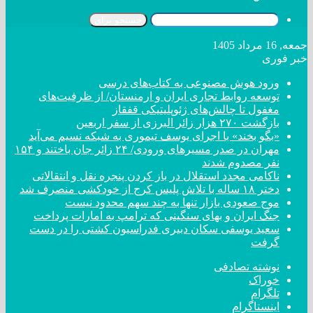
جستجو برای
جمعه, 16 مرداد 1405
خبر فوری
ورود هوش مصنوعی به کتاب‌های درسی
توسعه روابط تجاری ایران و ارمنستان/ از ظرفیت‌های
مغفول تا چالش‌های ژئوپلیتیکی قفقاز
بازگشت ۲۷۰ هزار زائر البرزی از سفر اربعین
«بگو بخند» با اجرای یوسف تیموری به شبکه نسیم می‌آید
مهران در صدر مسیر‌های ورودی/ ۲۴ زائر جان باختند و ۱۵۴
نفر مصدوم شدند
ناکامی مجدد استقلال در باز کردن پنجره نقل و انتقالاتی
دختر ‌۱۸‌ ‌ساله‌ با تلاش پلیس کرج از خودکشی منصرف شد
موج صعودی بازار تنها به چند سهم محدود نیست
جنگ ایران و بهای سنگینی که ترامپ به امارات پرداخت
سعید یوسفی سکان دبیری فدراسیون کشتی را در دست
گرفت
نوشته تصادفی
خوراک
تلگرام
اینستاگرام