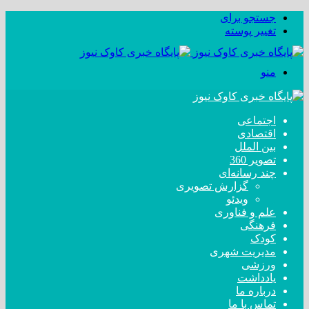
جستجو برای
تغییر پوسته
منو
اجتماعی
اقتصادی
بین الملل
تصویر 360
چند رسانه‌ای
گزارش تصویری
ویدئو
علم و فناوری
فرهنگی
کودک
مدیریت شهری
ورزشی
یادداشت
درباره ما
تماس با ما