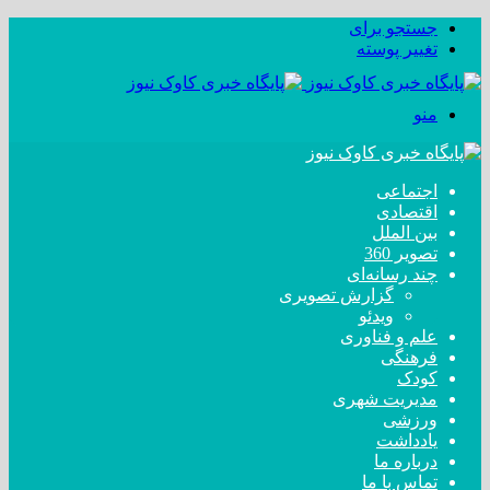
جستجو برای
تغییر پوسته
منو
اجتماعی
اقتصادی
بین الملل
تصویر 360
چند رسانه‌ای
گزارش تصویری
ویدئو
علم و فناوری
فرهنگی
کودک
مدیریت شهری
ورزشی
یادداشت
درباره ما
تماس با ما