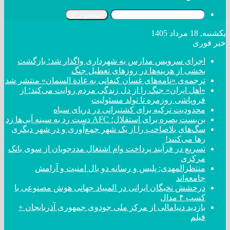
جستجو برای
یکشنبه, 18 مرداد 1405
خبر فوری
اجرای سرویس مدارس به شهرداری واگذار شد؛ بازگشت
بخشی از هزینه‌ها در روزهای تعطیل جنگ
ترجمه‌ی «نامه‌های غسان کنفانی به غادة السمان» منتشر شد
«اهل ایران» جنگ را از دل زندگی مردم روایت می‌کند؛ از
فروپاشی روزمره تا تولد مسئولیت
محدودیت ترکیه برای کشتیرانی در دریای سیاه
بن‌بست بصره برای استقلال؛ AFC دست رد به سینه آبی‌ها زد
سگ‌های بلاصاحب را از یک شهر جمع‌آوری و در شهر دیگری
رها می‌کنند!
تسریع در فرآیند پرداخت وام اشتغال مددجویان از سوی بانک
مرکزی
منتظرالمهدی: پلیس و رسانه دو بال امنیت و آرامش
جامعه‌اند
درخشش نخبگان ایرانی در المپیاد جهانی هوش مصنوعی با
کسب ۴ مدال
بازدید دنیامالی از مرکز ملی جودوی جمهوری آذربایجان +
فیلم