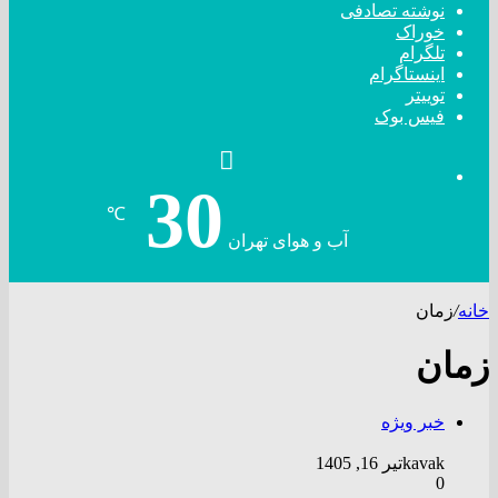
نوشته تصادفی
خوراک
تلگرام
اینستاگرام
توییتر
فیس بوک
30
℃
آب و هوای تهران
خانه
/
زمان
زمان
خبر ویژه
kavak
تیر 16, 1405
0