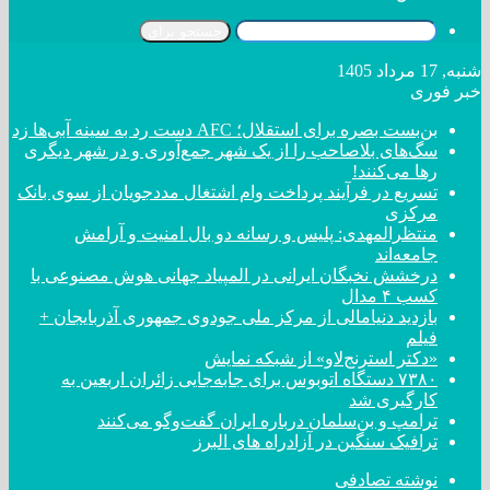
جستجو برای
شنبه, 17 مرداد 1405
خبر فوری
بن‌بست بصره برای استقلال؛ AFC دست رد به سینه آبی‌ها زد
سگ‌های بلاصاحب را از یک شهر جمع‌آوری و در شهر دیگری
رها می‌کنند!
تسریع در فرآیند پرداخت وام اشتغال مددجویان از سوی بانک
مرکزی
منتظرالمهدی: پلیس و رسانه دو بال امنیت و آرامش
جامعه‌اند
درخشش نخبگان ایرانی در المپیاد جهانی هوش مصنوعی با
کسب ۴ مدال
بازدید دنیامالی از مرکز ملی جودوی جمهوری آذربایجان +
فیلم
«دکتر استرنج‌لاو» از شبکه نمایش
۷۳۸۰ دستگاه اتوبوس برای جابه‌جایی زائران اربعین به
کارگیری شد
ترامپ و بن‌سلمان درباره ایران گفت‌و‌گو می‌کنند
ترافیک سنگین در آزادراه های البرز
نوشته تصادفی