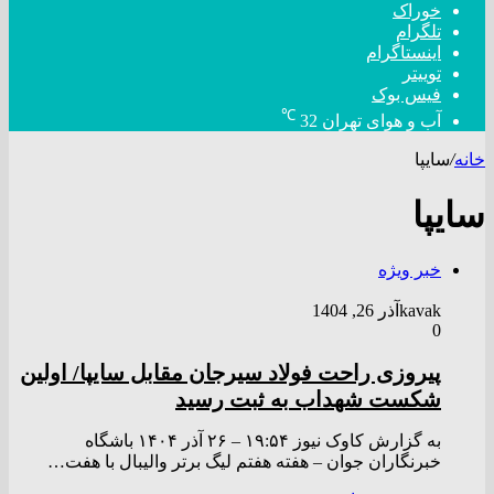
خوراک
تلگرام
اینستاگرام
توییتر
فیس بوک
℃
آب و هوای تهران
32
خانه
/
سایپا
سایپا
خبر ویژه
kavak
آذر 26, 1404
0
پیروزی راحت فولاد سیرجان مقابل سایپا/ اولین
شکست شهداب به ثبت رسید
به گزارش کاوک نیوز ۱۹:۵۴ – ۲۶ آذر ۱۴۰۴ باشگاه
خبرنگاران جوان – هفته هفتم لیگ برتر والیبال با هفت…