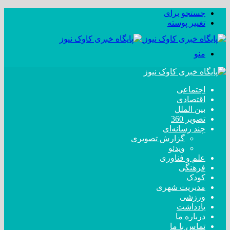
جستجو برای
تغییر پوسته
منو
اجتماعی
اقتصادی
بین الملل
تصویر 360
چند رسانه‌ای
گزارش تصویری
ویدئو
علم و فناوری
فرهنگی
کودک
مدیریت شهری
ورزشی
یادداشت
درباره ما
تماس با ما