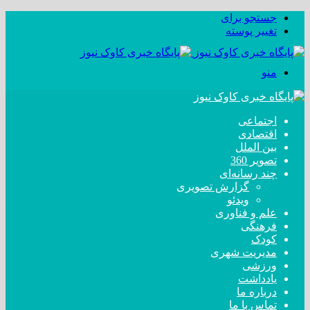
جستجو برای
تغییر پوسته
منو
اجتماعی
اقتصادی
بین الملل
تصویر 360
چند رسانه‌ای
گزارش تصویری
ویدئو
علم و فناوری
فرهنگی
کودک
مدیریت شهری
ورزشی
یادداشت
درباره ما
تماس با ما