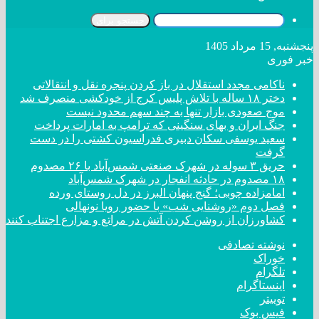
جستجو برای
پنجشنبه, 15 مرداد 1405
خبر فوری
ناکامی مجدد استقلال در باز کردن پنجره نقل و انتقالاتی
دختر ‌۱۸‌ ‌ساله‌ با تلاش پلیس کرج از خودکشی منصرف شد
موج صعودی بازار تنها به چند سهم محدود نیست
جنگ ایران و بهای سنگینی که ترامپ به امارات پرداخت
سعید یوسفی سکان دبیری فدراسیون کشتی را در دست
گرفت
حریق ۳ سوله در شهرک صنعتی شمس‌آباد با ۲۶ مصدوم
۱۸ مصدوم در حادثه انفجار در شهرک شمس‌آباد
امامزاده چوبی؛ گنج پنهان البرز در دل روستای ورده
فصل دوم «روشنایی شب» با حضور رویا نونهالی
کشاورزان از روشن کردن آتش در مراتع و مزارع اجتناب کنند
نوشته تصادفی
خوراک
تلگرام
اینستاگرام
توییتر
فیس بوک