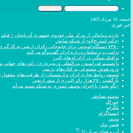
جستجو برای
جمعه, 16 مرداد 1405
خبر فوری
بازدید دنیامالی از مرکز ملی جودوی جمهوری آذربایجان + فیلم
«دکتر استرنج‌لاو» از شبکه نمایش
۷۳۸۰ دستگاه اتوبوس برای جابه‌جایی زائران اربعین به کارگیری شد
ترامپ و بن‌سلمان درباره ایران گفت‌و‌گو می‌کنند
ترافیک سنگین در آزادراه های البرز
با تصمیم فدراسیون بین‌المللی وزنه‌برداری؛ رکورد‌های جهان
ورود هوش مصنوعی به کتاب‌های درسی
توسعه روابط تجاری ایران و ارمنستان/ از ظرفیت‌های مغفول تا
بازگشت ۲۷۰ هزار زائر البرزی از سفر اربعین
«بگو بخند» با اجرای یوسف تیموری به شبکه نسیم می‌آید
نوشته تصادفی
خوراک
تلگرام
اینستاگرام
توییتر
فیس بوک
℃
آب و هوای تهران
32