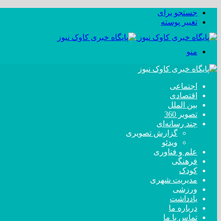
جستجو برای
تغییر پوسته
منو
اجتماعی
اقتصادی
بین الملل
تصویر 360
چند رسانه‌ای
گزارش تصویری
ویدئو
علم و فناوری
فرهنگی
کودک
مدیریت شهری
ورزشی
یادداشت
درباره ما
تماس با ما