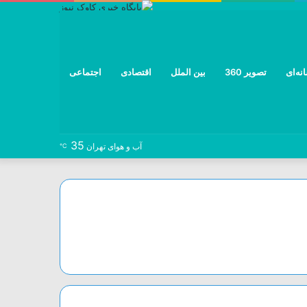
نه‌ای
تصویر 360
بین الملل
اقتصادی
اجتماعی
35
نوشته
خوراک
تلگرام
توییتر
اینستاگرام
فیس
آب و هوای تهران
℃
تصادفی
بوک