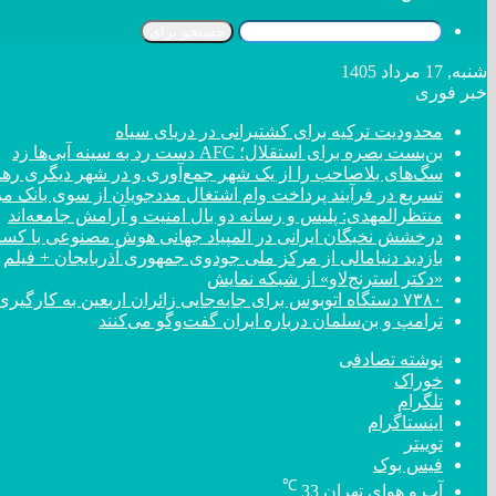
جستجو برای
شنبه, 17 مرداد 1405
خبر فوری
محدودیت ترکیه برای کشتیرانی در دریای سیاه
بن‌بست بصره برای استقلال؛ AFC دست رد به سینه آبی‌ها زد
سگ‌های بلاصاحب را از یک شهر جمع‌آوری و در شهر دیگری رها 
تسریع در فرآیند پرداخت وام اشتغال مددجویان از سوی بانک م
منتظرالمهدی: پلیس و رسانه دو بال امنیت و آرامش جامعه‌اند
درخشش نخبگان ایرانی در المپیاد جهانی هوش مصنوعی با کسب ۴ مد
بازدید دنیامالی از مرکز ملی جودوی جمهوری آذربایجان + فیلم
«دکتر استرنج‌لاو» از شبکه نمایش
۷۳۸۰ دستگاه اتوبوس برای جابه‌جایی زائران اربعین به کارگیری شد
ترامپ و بن‌سلمان درباره ایران گفت‌و‌گو می‌کنند
نوشته تصادفی
خوراک
تلگرام
اینستاگرام
توییتر
فیس بوک
℃
آب و هوای تهران
33