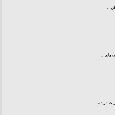
ران…
فه‌های…
رات «راه…