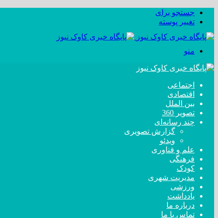
جستجو برای
تغییر پوسته
منو
اجتماعی
اقتصادی
بین الملل
تصویر 360
چند رسانه‌ای
گزارش تصویری
ویدئو
علم و فناوری
فرهنگی
کودک
مدیریت شهری
ورزشی
یادداشت
درباره ما
تماس با ما