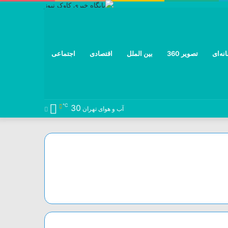
نه‌ای
تصویر 360
بین الملل
اقتصادی
اجتماعی
℃
30
نوشته
خوراک
تلگرام
توییتر
اینستاگرام
فیس
آب و هوای تهران
تصادفی
بوک