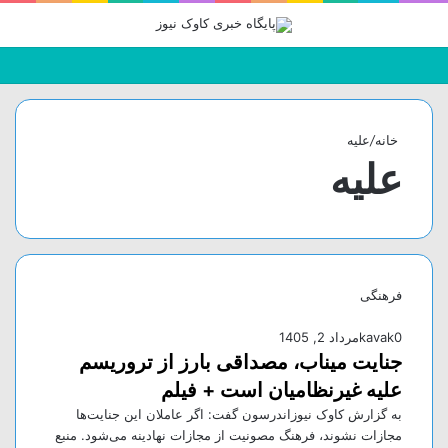
جستجو
تغییر
منو
برای
پوسته
خانه
/
علیه
علیه
فرهنگی
0
kavak
مرداد 2, 1405
جنایت میناب، مصداقی بارز از تروریسم
علیه غیرنظامیان است + فیلم
به گزارش کاوک نیوزاندرسون گفت: اگر عاملان این جنایت‌ها
مجازات نشوند، فرهنگ مصونیت از مجازات نهادینه می‌شود. منبع