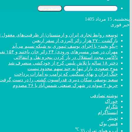
جستجو برای
پنجشنبه, 15 مرداد 1405
خبر فوری
توسعه روابط تجاری ایران و ارمنستان/ از ظرفیت‌های مغفول تا
بازگشت ۲۷۰ هزار زائر البرزی از سفر اربعین
«بگو بخند» با اجرای یوسف تیموری به شبکه نسیم می‌آید
مهران در صدر مسیر‌های ورودی/ ۲۴ زائر جان باختند و ۱۵۴ نفر مصدوم شدند
ناکامی مجدد استقلال در باز کردن پنجره نقل و انتقالاتی
دختر ‌۱۸‌ ‌ساله‌ با تلاش پلیس کرج از خودکشی منصرف شد
موج صعودی بازار تنها به چند سهم محدود نیست
جنگ ایران و بهای سنگینی که ترامپ به امارات پرداخت
سعید یوسفی سکان دبیری فدراسیون کشتی را در دست گرفت
حریق ۳ سوله در شهرک صنعتی شمس‌آباد با ۲۶ مصدوم
نوشته تصادفی
خوراک
تلگرام
اینستاگرام
توییتر
فیس بوک
℃
آب و هوای تهران
35