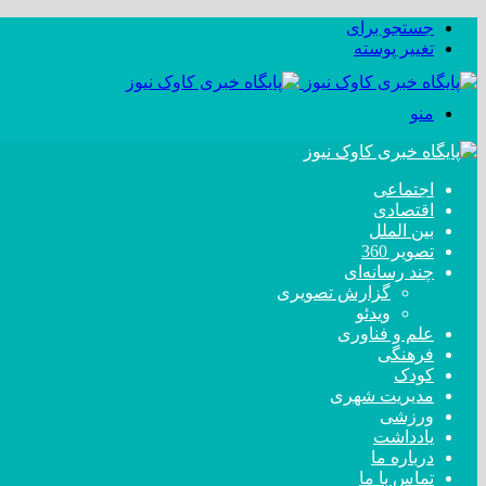
جستجو برای
تغییر پوسته
منو
اجتماعی
اقتصادی
بین الملل
تصویر 360
چند رسانه‌ای
گزارش تصویری
ویدئو
علم و فناوری
فرهنگی
کودک
مدیریت شهری
ورزشی
یادداشت
درباره ما
تماس با ما