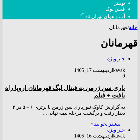
توییتر
فیس بوک
℃
آب و هوای تهران
34
خانه
/
قهرمانان
قهرمانان
خبر ویژه
kavak
اردیبهشت 17, 1405
0
پاری سن ژرمن به فینال لیگ قهرمانان اروپا راه
یافت + فیلم
به گزارش کاوک نیوزپاری سن ژرمن با برتری ۶ – ۵ در ۲
دیدار رفت و برگشت مرحله نیمه نهایی…
بیشتر بخوانید »
خبر ویژه
kavak
اردیبهشت 16, 1405