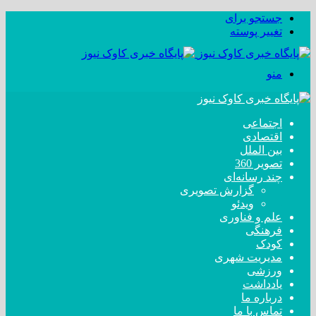
جستجو برای
تغییر پوسته
منو
اجتماعی
اقتصادی
بین الملل
تصویر 360
چند رسانه‌ای
گزارش تصویری
ویدئو
علم و فناوری
فرهنگی
کودک
مدیریت شهری
ورزشی
یادداشت
درباره ما
تماس با ما