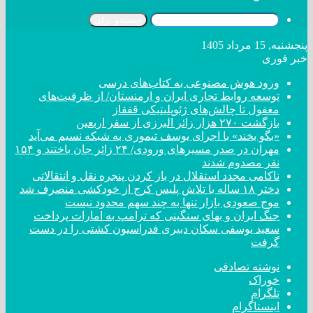
جستجو برای
پنجشنبه, 15 مرداد 1405
خبر فوری
ورود هوش مصنوعی به کتاب‌های درسی
توسعه روابط تجاری ایران و ارمنستان/ از ظرفیت‌های
مغفول تا چالش‌های ژئوپلیتیکی قفقاز
بازگشت ۲۷۰ هزار زائر البرزی از سفر اربعین
«بگو بخند» با اجرای یوسف تیموری به شبکه نسیم می‌آید
مهران در صدر مسیر‌های ورودی/ ۲۴ زائر جان باختند و ۱۵۴
نفر مصدوم شدند
ناکامی مجدد استقلال در باز کردن پنجره نقل و انتقالاتی
دختر ‌۱۸‌ ‌ساله‌ با تلاش پلیس کرج از خودکشی منصرف شد
موج صعودی بازار تنها به چند سهم محدود نیست
جنگ ایران و بهای سنگینی که ترامپ به امارات پرداخت
سعید یوسفی سکان دبیری فدراسیون کشتی را در دست
گرفت
نوشته تصادفی
خوراک
تلگرام
اینستاگرام