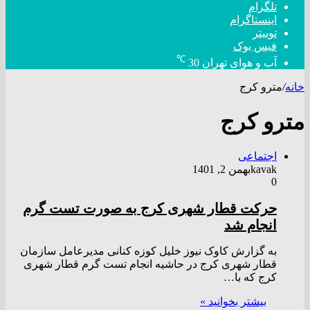
تلگرام
اینستاگرام
توییتر
فیس بوک
℃
آب و هوای تهران
30
خانه
/
مترو کرج
مترو کرج
اجتماعی
kavak
بهمن 2, 1401
0
حرکت قطار شهری کرج به صورت تست گرم
انجام شد
به گزارش کاوک نیوز خلیل کوزه کنانی مدیرعامل سازمان
قطار شهری کرج در حاشیه انجام تست گرم قطار شهری
کرج که با…
بیشتر بخوانید »