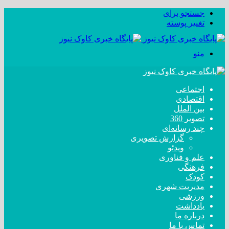
جستجو برای
تغییر پوسته
منو
اجتماعی
اقتصادی
بین الملل
تصویر 360
چند رسانه‌ای
گزارش تصویری
ویدئو
علم و فناوری
فرهنگی
کودک
مدیریت شهری
ورزشی
یادداشت
درباره ما
تماس با ما