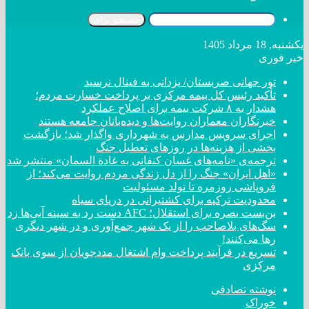
جستجو برای
یکشنبه, 18 مرداد 1405
خبر فوری
تور جهانی صربستان/ یزدانی به فینال نرسید
تأکید رئیس کل بیمه مرکزی بر پرداخت خسارت مردم؛
هشدار به ۸ شرکت‌ بیمه برای اصلاح عملکرد
خبرنگاران معماران روایت‌ها و دیده‌بانان جامعه هستند
اجرای سرویس مدارس به شهرداری واگذار شد؛ بازگشت
بخشی از هزینه‌ها در روزهای تعطیل جنگ
ترجمه‌ی «نامه‌های غسان کنفانی به غادة السمان» منتشر شد
«اهل ایران» جنگ را از دل زندگی مردم روایت می‌کند؛ از
فروپاشی روزمره تا تولد مسئولیت
محدودیت ترکیه برای کشتیرانی در دریای سیاه
بن‌بست بصره برای استقلال؛ AFC دست رد به سینه آبی‌ها زد
سگ‌های بلاصاحب را از یک شهر جمع‌آوری و در شهر دیگری
رها می‌کنند!
تسریع در فرآیند پرداخت وام اشتغال مددجویان از سوی بانک
مرکزی
نوشته تصادفی
خوراک