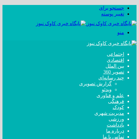
جستجو برای
تغییر پوسته
منو
اجتماعی
اقتصادی
بین الملل
تصویر 360
چند رسانه‌ای
گزارش تصویری
ویدئو
علم و فناوری
فرهنگی
کودک
مدیریت شهری
ورزشی
یادداشت
درباره ما
تماس با ما