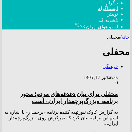
تلگرام
اینستاگرام
توییتر
فیس بوک
℃
آب و هوای تهران
33
خانه
/
محفلی
محفلی
فرهنگی
kavak
تیر 17, 1405
0
محفلی برای بیان دغدغه‌های مردم؛ محور
برنامه، «بزرگ‌پرچمدار ایران» است
به گزارش کاوک نیوزتهیه کننده برنامه «پرچمدار» با اشاره به
اسم این برنامه بیان کرد که تمرکزش روی «بزرگ‌پرچمدار
ایران…