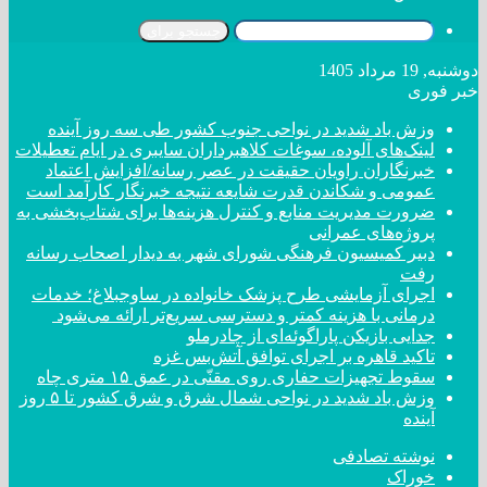
جستجو برای
دوشنبه, 19 مرداد 1405
خبر فوری
وزش باد شدید در نواحی جنوب کشور طی سه روز آینده
لینک‌های آلوده، سوغات کلاهبرداران سایبری در ایام تعطیلات
خبرنگاران راویان حقیقت در عصر رسانه/افزایش اعتماد
عمومی و شکاندن قدرت شایعه نتیجه خبرنگار کارآمد است
ضرورت مدیریت منابع و کنترل هزینه‌ها برای شتاب‌بخشی به
پروژه‌های عمرانی
دبیر کمیسیون فرهنگی شورای شهر به دیدار اصحاب رسانه
رفت
اجرای آزمایشی طرح پزشک خانواده در ساوجبلاغ؛ خدمات
درمانی با هزینه کمتر و دسترسی سریع‌تر ارائه می‌شود
جدایی بازیکن پاراگوئه‌ای از چادرملو
تاکید قاهره بر اجرای توافق آتش‌بس غزه
سقوط تجهیزات حفاری روی مقنّی در عمق ۱۵ متری چاه
وزش باد شدید در نواحی شمال شرق و شرق کشور تا ۵ روز
آینده
نوشته تصادفی
خوراک