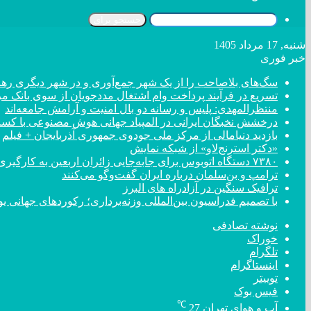
جستجو برای
شنبه, 17 مرداد 1405
خبر فوری
سگ‌های بلاصاحب را از یک شهر جمع‌آوری و در شهر دیگری رها 
تسریع در فرآیند پرداخت وام اشتغال مددجویان از سوی بانک م
منتظرالمهدی: پلیس و رسانه دو بال امنیت و آرامش جامعه‌اند
درخشش نخبگان ایرانی در المپیاد جهانی هوش مصنوعی با کسب ۴ مد
بازدید دنیامالی از مرکز ملی جودوی جمهوری آذربایجان + فیلم
«دکتر استرنج‌لاو» از شبکه نمایش
۷۳۸۰ دستگاه اتوبوس برای جابه‌جایی زائران اربعین به کارگیری شد
ترامپ و بن‌سلمان درباره ایران گفت‌و‌گو می‌کنند
ترافیک سنگین در آزادراه های البرز
با تصمیم فدراسیون بین‌المللی وزنه‌برداری؛ رکورد‌های جهان
نوشته تصادفی
خوراک
تلگرام
اینستاگرام
توییتر
فیس بوک
℃
آب و هوای تهران
27