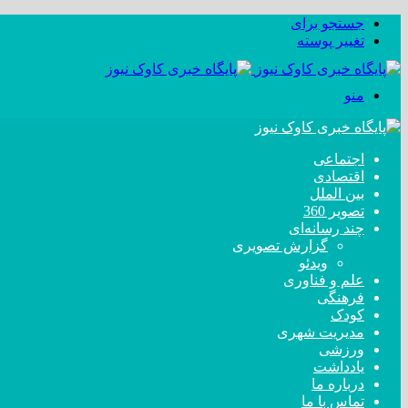
جستجو برای
تغییر پوسته
منو
اجتماعی
اقتصادی
بین الملل
تصویر 360
چند رسانه‌ای
گزارش تصویری
ویدئو
علم و فناوری
فرهنگی
کودک
مدیریت شهری
ورزشی
یادداشت
درباره ما
تماس با ما