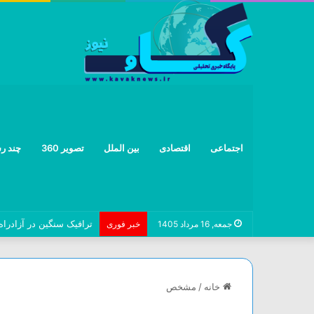
اجتماعی
اقتصادی
بین الملل
تصویر 360
چند رس
ترافیک سنگین در آزادراه 
جمعه, 16 مرداد 1405
خبر فوری
خانه
/
مشخص