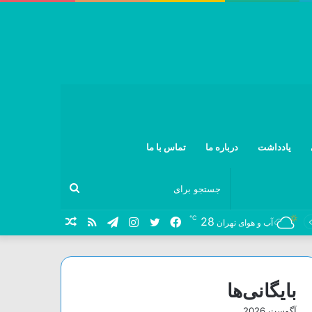
یادداشت
درباره ما
تماس با ما
جستجو
℃
28
فیس
توییتر
اینستاگرام
تلگرام
خوراک
نوشته
آب و هوای تهران
برای
بوک
تصادفی
بایگانی‌ها
آگوست 2026