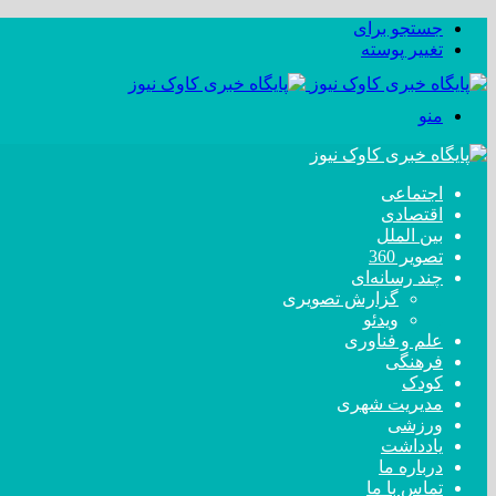
جستجو برای
تغییر پوسته
منو
اجتماعی
اقتصادی
بین الملل
تصویر 360
چند رسانه‌ای
گزارش تصویری
ویدئو
علم و فناوری
فرهنگی
کودک
مدیریت شهری
ورزشی
یادداشت
درباره ما
تماس با ما