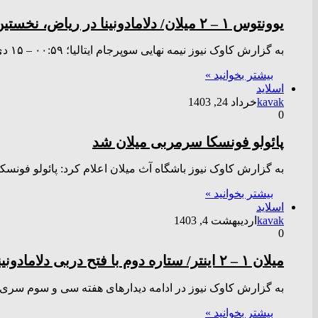
یوونتوس ۱ – ۲ میلان/ دلامادونینا در ریاض، نخستین هدیه کونسسائو به هواداران روسونری + فیلم
به گزارش کاوک نیوز نیمه نهایی سوپرجام ایتالیا؛ ۰۰:۵۹ – ۱۵ دی ۱۴۰۳ نیمه نهایی سوپرجام ایتالیا؛ تیم های یوونتوس…
بیشتر بخوانید »
اسلاید
kavak
خرداد 24, 1403
0
پائولو فونسکا سرمربی میلان شد
به گزارش کاوک نیوز باشگاه آث میلان اعلام کرد: پائولو فون
بیشتر بخوانید »
اسلاید
kavak
اردیبهشت 4, 1403
0
میلان ۱ – ۲ اینتر/ ستاره دوم با فتح دربی دلامادونینا بر قلب نراتزوری نشست+ فیلم
به گزارش کاوک نیوز در ادامه دیدار‌های هفته سی و سوم سری آ
بیشتر بخوانید »