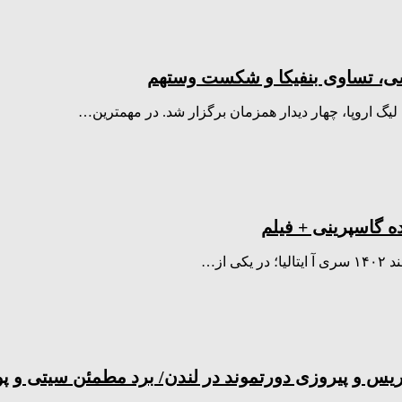
یگ اروپا، چهار دیدار همزمان برگزار شد. در مهمترین…
س و پیروزی دورتموند در لندن/ برد مطمئن سیتی و پو