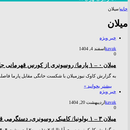
خانه
/
میلان
میلان
خبر ویژه
kavak
اسفند 4, 1404
0
میلان ۰ – ۱ پارما/ روسونری از کورس قهرمانی جا ماند + فیلم
به گزارش کاوک نیوزمیلان با شکست خانگی مقابل پارما فاصله اش 
بیشتر بخوانید »
خبر ویژه
kavak
اردیبهشت 20, 1404
0
میلان ۳ – ۱ بولونیا/ کامبک روسونری، دستگرمی قبل از فینال جام حذفی + فیلم
به گزارش کاوک نیوز سری آ ایتالیا؛ ۰۱:۰۲ – ۲۰ ارديبهشت ۱۴۰۴ سری آ ایتالیا؛ در نخستین دیدار هفته سی…