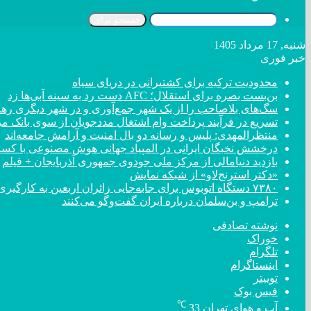
جستجو برای
شنبه, 17 مرداد 1405
خبر فوری
محدودیت ترکیه برای کشتیرانی در دریای سیاه
بن‌بست بصره برای استقلال؛ AFC دست رد به سینه آبی‌ها زد
سگ‌های بلاصاحب را از یک شهر جمع‌آوری و در شهر دیگری رها 
تسریع در فرآیند پرداخت وام اشتغال مددجویان از سوی بانک م
منتظرالمهدی: پلیس و رسانه دو بال امنیت و آرامش جامعه‌اند
درخشش نخبگان ایرانی در المپیاد جهانی هوش مصنوعی با کسب ۴ مد
بازدید دنیامالی از مرکز ملی جودوی جمهوری آذربایجان + فیلم
«دکتر استرنج‌لاو» از شبکه نمایش
۷۳۸۰ دستگاه اتوبوس برای جابه‌جایی زائران اربعین به کارگیری شد
ترامپ و بن‌سلمان درباره ایران گفت‌و‌گو می‌کنند
نوشته تصادفی
خوراک
تلگرام
اینستاگرام
توییتر
فیس بوک
℃
آب و هوای تهران
33