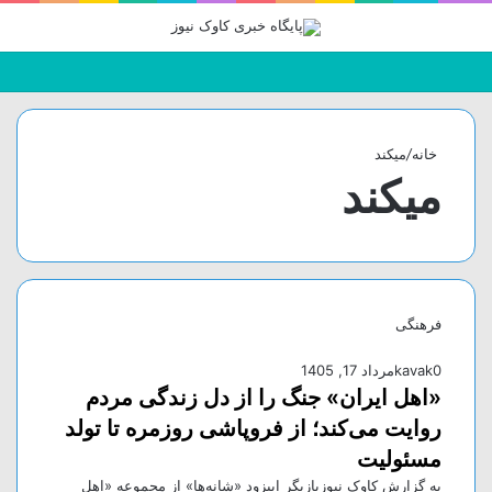
جستجو
تغییر
منو
برای
پوسته
خانه
/
میکند
میکند
فرهنگی
0
kavak
مرداد 17, 1405
«اهل ایران» جنگ را از دل زندگی مردم
روایت می‌کند؛ از فروپاشی روزمره تا تولد
مسئولیت
به گزارش کاوک نیوزبازیگر اپیزود «شانه‌ها» از مجموعه «اهل