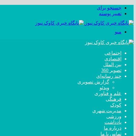
جستجو برای
تغییر پوسته
منو
اجتماعی
اقتصادی
بین الملل
تصویر 360
چند رسانه‌ای
گزارش تصویری
ویدئو
علم و فناوری
فرهنگی
کودک
مدیریت شهری
ورزشی
یادداشت
درباره ما
تماس با ما