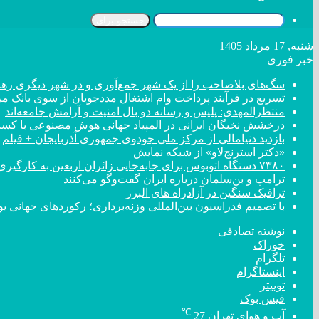
جستجو برای
شنبه, 17 مرداد 1405
خبر فوری
سگ‌های بلاصاحب را از یک شهر جمع‌آوری و در شهر دیگری رها 
تسریع در فرآیند پرداخت وام اشتغال مددجویان از سوی بانک م
منتظرالمهدی: پلیس و رسانه دو بال امنیت و آرامش جامعه‌اند
درخشش نخبگان ایرانی در المپیاد جهانی هوش مصنوعی با کسب ۴ مد
بازدید دنیامالی از مرکز ملی جودوی جمهوری آذربایجان + فیلم
«دکتر استرنج‌لاو» از شبکه نمایش
۷۳۸۰ دستگاه اتوبوس برای جابه‌جایی زائران اربعین به کارگیری شد
ترامپ و بن‌سلمان درباره ایران گفت‌و‌گو می‌کنند
ترافیک سنگین در آزادراه های البرز
با تصمیم فدراسیون بین‌المللی وزنه‌برداری؛ رکورد‌های جهان
نوشته تصادفی
خوراک
تلگرام
اینستاگرام
توییتر
فیس بوک
℃
آب و هوای تهران
27