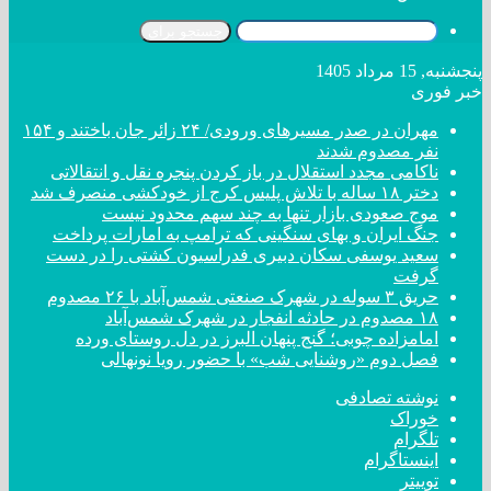
جستجو برای
پنجشنبه, 15 مرداد 1405
خبر فوری
مهران در صدر مسیر‌های ورودی/ ۲۴ زائر جان باختند و ۱۵۴
نفر مصدوم شدند
ناکامی مجدد استقلال در باز کردن پنجره نقل و انتقالاتی
دختر ‌۱۸‌ ‌ساله‌ با تلاش پلیس کرج از خودکشی منصرف شد
موج صعودی بازار تنها به چند سهم محدود نیست
جنگ ایران و بهای سنگینی که ترامپ به امارات پرداخت
سعید یوسفی سکان دبیری فدراسیون کشتی را در دست
گرفت
حریق ۳ سوله در شهرک صنعتی شمس‌آباد با ۲۶ مصدوم
۱۸ مصدوم در حادثه انفجار در شهرک شمس‌آباد
امامزاده چوبی؛ گنج پنهان البرز در دل روستای ورده
فصل دوم «روشنایی شب» با حضور رویا نونهالی
نوشته تصادفی
خوراک
تلگرام
اینستاگرام
توییتر