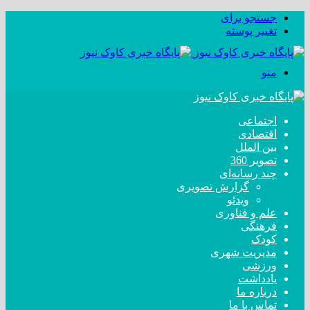
جستجو برای
تغییر پوسته
منو
اجتماعی
اقتصادی
بین الملل
تصویر 360
چند رسانه‌ای
گزارش تصویری
ویدئو
علم و فناوری
فرهنگی
کودک
مدیریت شهری
ورزشی
یادداشت
درباره ما
تماس با ما