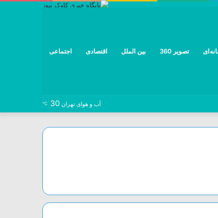
نه‌ای
تصویر 360
بین الملل
اقتصادی
اجتماعی
30
نوشته
خوراک
تلگرام
توییتر
اینستاگرام
فیس
آب و هوای تهران
℃
تصادفی
بوک