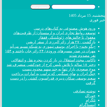
جستجو برای
پنجشنبه, 15 مرداد 1405
خبر فوری
ورود هوش مصنوعی به کتاب‌های درسی
توسعه روابط تجاری ایران و ارمنستان/ از ظرفیت‌های
مغفول تا چالش‌های ژئوپلیتیکی قفقاز
بازگشت ۲۷۰ هزار زائر البرزی از سفر اربعین
«بگو بخند» با اجرای یوسف تیموری به شبکه نسیم می‌آید
مهران در صدر مسیر‌های ورودی/ ۲۴ زائر جان باختند و ۱۵۴
نفر مصدوم شدند
ناکامی مجدد استقلال در باز کردن پنجره نقل و انتقالاتی
دختر ‌۱۸‌ ‌ساله‌ با تلاش پلیس کرج از خودکشی منصرف شد
موج صعودی بازار تنها به چند سهم محدود نیست
جنگ ایران و بهای سنگینی که ترامپ به امارات پرداخت
سعید یوسفی سکان دبیری فدراسیون کشتی را در دست
گرفت
نوشته تصادفی
خوراک
تلگرام
اینستاگرام