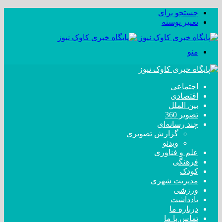
جستجو برای
تغییر پوسته
منو
اجتماعی
اقتصادی
بین الملل
تصویر 360
چند رسانه‌ای
گزارش تصویری
ویدئو
علم و فناوری
فرهنگی
کودک
مدیریت شهری
ورزشی
یادداشت
درباره ما
تماس با ما