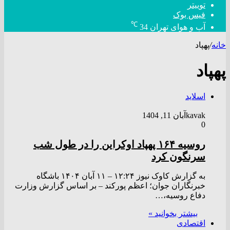
توییتر
فیس بوک
℃
آب و هوای تهران
34
خانه
/
پهپاد
پهپاد
اسلاید
kavak
آبان 11, 1404
0
روسیه ۱۶۴ پهپاد اوکراین را در طول شب
سرنگون کرد
به گزارش کاوک نیوز ۱۲:۲۴ – ۱۱ آبان ۱۴۰۴ باشگاه
خبرنگاران جوان؛ اعظم پورکند – بر اساس گزارش وزارت
دفاع روسیه،…
بیشتر بخوانید »
اقتصادی