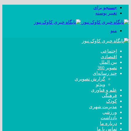
جستجو برای
تغییر پوسته
منو
اجتماعی
اقتصادی
بین الملل
تصویر 360
چند رسانه‌ای
گزارش تصویری
ویدئو
علم و فناوری
فرهنگی
کودک
مدیریت شهری
ورزشی
یادداشت
درباره ما
تماس با ما