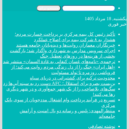
جستجو برای
یکشنبه, 18 مرداد 1405
خبر فوری
تأکید رئیس کل بیمه مرکزی بر پرداخت خسارت مردم؛
هشدار به ۸ شرکت‌ بیمه برای اصلاح عملکرد
خبرنگاران معماران روایت‌ها و دیده‌بانان جامعه هستند
اجرای سرویس مدارس به شهرداری واگذار شد؛ بازگشت
بخشی از هزینه‌ها در روزهای تعطیل جنگ
ترجمه‌ی «نامه‌های غسان کنفانی به غادة السمان» منتشر شد
«اهل ایران» جنگ را از دل زندگی مردم روایت می‌کند؛ از
فروپاشی روزمره تا تولد مسئولیت
محدودیت ترکیه برای کشتیرانی در دریای سیاه
بن‌بست بصره برای استقلال؛ AFC دست رد به سینه آبی‌ها زد
سگ‌های بلاصاحب را از یک شهر جمع‌آوری و در شهر دیگری
رها می‌کنند!
تسریع در فرآیند پرداخت وام اشتغال مددجویان از سوی بانک
مرکزی
منتظرالمهدی: پلیس و رسانه دو بال امنیت و آرامش
جامعه‌اند
نوشته تصادفی