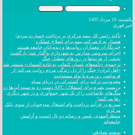
جستجو برای
یکشنبه, 18 مرداد 1405
خبر فوری
تأکید رئیس کل بیمه مرکزی بر پرداخت خسارت مردم؛
هشدار به ۸ شرکت‌ بیمه برای اصلاح عملکرد
خبرنگاران معماران روایت‌ها و دیده‌بانان جامعه هستند
اجرای سرویس مدارس به شهرداری واگذار شد؛ بازگشت
بخشی از هزینه‌ها در روزهای تعطیل جنگ
ترجمه‌ی «نامه‌های غسان کنفانی به غادة السمان» منتشر شد
«اهل ایران» جنگ را از دل زندگی مردم روایت می‌کند؛ از
فروپاشی روزمره تا تولد مسئولیت
محدودیت ترکیه برای کشتیرانی در دریای سیاه
بن‌بست بصره برای استقلال؛ AFC دست رد به سینه آبی‌ها زد
سگ‌های بلاصاحب را از یک شهر جمع‌آوری و در شهر دیگری
رها می‌کنند!
تسریع در فرآیند پرداخت وام اشتغال مددجویان از سوی بانک
مرکزی
منتظرالمهدی: پلیس و رسانه دو بال امنیت و آرامش
جامعه‌اند
نوشته تصادفی