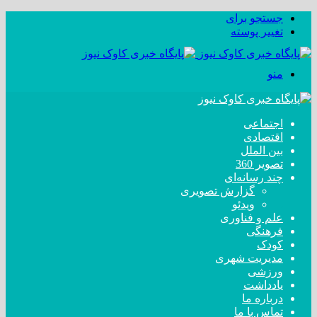
جستجو برای
تغییر پوسته
منو
اجتماعی
اقتصادی
بین الملل
تصویر 360
چند رسانه‌ای
گزارش تصویری
ویدئو
علم و فناوری
فرهنگی
کودک
مدیریت شهری
ورزشی
یادداشت
درباره ما
تماس با ما