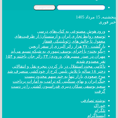
جستجو برای
پنجشنبه, 15 مرداد 1405
خبر فوری
ورود هوش مصنوعی به کتاب‌های درسی
توسعه روابط تجاری ایران و ارمنستان/ از ظرفیت‌های
مغفول تا چالش‌های ژئوپلیتیکی قفقاز
بازگشت ۲۷۰ هزار زائر البرزی از سفر اربعین
«بگو بخند» با اجرای یوسف تیموری به شبکه نسیم می‌آید
مهران در صدر مسیر‌های ورودی/ ۲۴ زائر جان باختند و ۱۵۴
نفر مصدوم شدند
ناکامی مجدد استقلال در باز کردن پنجره نقل و انتقالاتی
دختر ‌۱۸‌ ‌ساله‌ با تلاش پلیس کرج از خودکشی منصرف شد
موج صعودی بازار تنها به چند سهم محدود نیست
جنگ ایران و بهای سنگینی که ترامپ به امارات پرداخت
سعید یوسفی سکان دبیری فدراسیون کشتی را در دست
گرفت
نوشته تصادفی
خوراک
تلگرام
اینستاگرام