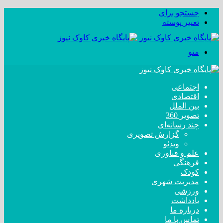
جستجو برای
تغییر پوسته
منو
اجتماعی
اقتصادی
بین الملل
تصویر 360
چند رسانه‌ای
گزارش تصویری
ویدئو
علم و فناوری
فرهنگی
کودک
مدیریت شهری
ورزشی
یادداشت
درباره ما
تماس با ما