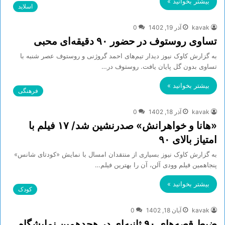
بیشتر بخوانید »
اسلاید
kavak
آذر 19, 1402
0
تساوی روستوف در حضور ۹۰ دقیقه‌ای محبی
به گزارش کاوک نیوز دیدار تیم‌های احمد گروژنی و روستوف عصر شنبه با
تساوی بدون گل پایان یافت. روستوف در…
بیشتر بخوانید »
فرهنگی
kavak
آذر 18, 1402
0
«هانا و خواهرانش» صدرنشین شد/ ۱۷ فیلم با
امتیاز بالای ۹۰
به گزارش کاوک نیوز بسیاری از منتقدان امسال با نمایش «کودتای شانس»
پنجاهمین فیلم وودی آلن، آن را بهترین فیلم…
بیشتر بخوانید »
کودک
kavak
آبان 18, 1402
0
ضبط قصه‌های ۹۰ ثانیه‌ای در هجدهمین نمایشگاه