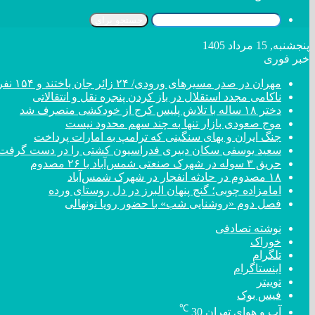
جستجو برای
پنجشنبه, 15 مرداد 1405
خبر فوری
مهران در صدر مسیر‌های ورودی/ ۲۴ زائر جان باختند و ۱۵۴ نفر مصدوم شدند
ناکامی مجدد استقلال در باز کردن پنجره نقل و انتقالاتی
دختر ‌۱۸‌ ‌ساله‌ با تلاش پلیس کرج از خودکشی منصرف شد
موج صعودی بازار تنها به چند سهم محدود نیست
جنگ ایران و بهای سنگینی که ترامپ به امارات پرداخت
سعید یوسفی سکان دبیری فدراسیون کشتی را در دست گرفت
حریق ۳ سوله در شهرک صنعتی شمس‌آباد با ۲۶ مصدوم
۱۸ مصدوم در حادثه انفجار در شهرک شمس‌آباد
امامزاده چوبی؛ گنج پنهان البرز در دل روستای ورده
فصل دوم «روشنایی شب» با حضور رویا نونهالی
نوشته تصادفی
خوراک
تلگرام
اینستاگرام
توییتر
فیس بوک
℃
آب و هوای تهران
30