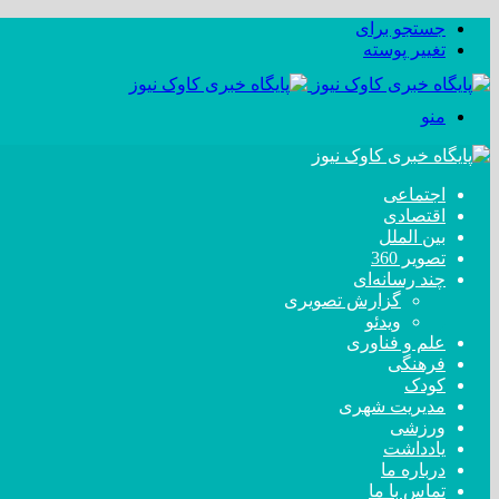
جستجو برای
تغییر پوسته
منو
اجتماعی
اقتصادی
بین الملل
تصویر 360
چند رسانه‌ای
گزارش تصویری
ویدئو
علم و فناوری
فرهنگی
کودک
مدیریت شهری
ورزشی
یادداشت
درباره ما
تماس با ما