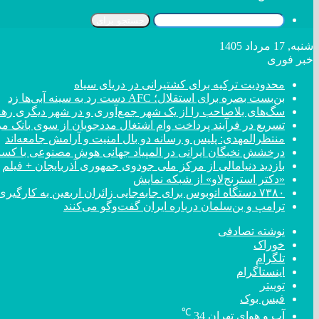
جستجو برای
شنبه, 17 مرداد 1405
خبر فوری
محدودیت ترکیه برای کشتیرانی در دریای سیاه
بن‌بست بصره برای استقلال؛ AFC دست رد به سینه آبی‌ها زد
سگ‌های بلاصاحب را از یک شهر جمع‌آوری و در شهر دیگری رها 
تسریع در فرآیند پرداخت وام اشتغال مددجویان از سوی بانک م
منتظرالمهدی: پلیس و رسانه دو بال امنیت و آرامش جامعه‌اند
درخشش نخبگان ایرانی در المپیاد جهانی هوش مصنوعی با کسب ۴ مد
بازدید دنیامالی از مرکز ملی جودوی جمهوری آذربایجان + فیلم
«دکتر استرنج‌لاو» از شبکه نمایش
۷۳۸۰ دستگاه اتوبوس برای جابه‌جایی زائران اربعین به کارگیری شد
ترامپ و بن‌سلمان درباره ایران گفت‌و‌گو می‌کنند
نوشته تصادفی
خوراک
تلگرام
اینستاگرام
توییتر
فیس بوک
℃
آب و هوای تهران
34