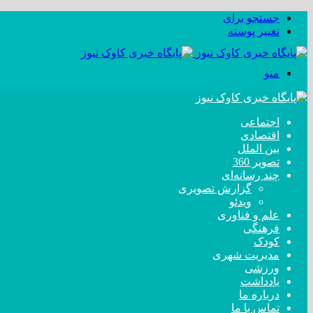
جستجو برای
تغییر پوسته
منو
اجتماعی
اقتصادی
بین الملل
تصویر 360
چند رسانه‌ای
گزارش تصویری
ویدئو
علم و فناوری
فرهنگی
کودک
مدیریت شهری
ورزشی
یادداشت
درباره ما
تماس با ما