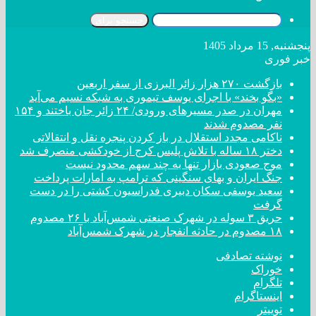
جستجو برای
پنجشنبه, 15 مرداد 1405
خبر فوری
بازگشت ۲۷۰ هزار زائر البرزی از سفر اربعین
«بگو بخند» با اجرای یوسف تیموری به شبکه نسیم می‌آید
مهران در صدر مسیر‌های ورودی/ ۲۴ زائر جان باختند و ۱۵۴
نفر مصدوم شدند
ناکامی مجدد استقلال در باز کردن پنجره نقل و انتقالاتی
دختر ‌۱۸‌ ‌ساله‌ با تلاش پلیس کرج از خودکشی منصرف شد
موج صعودی بازار تنها به چند سهم محدود نیست
جنگ ایران و بهای سنگینی که ترامپ به امارات پرداخت
سعید یوسفی سکان دبیری فدراسیون کشتی را در دست
گرفت
حریق ۳ سوله در شهرک صنعتی شمس‌آباد با ۲۶ مصدوم
۱۸ مصدوم در حادثه انفجار در شهرک شمس‌آباد
نوشته تصادفی
خوراک
تلگرام
اینستاگرام
توییتر