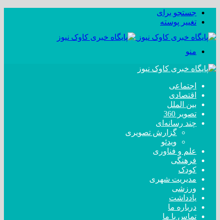
جستجو برای
تغییر پوسته
منو
اجتماعی
اقتصادی
بین الملل
تصویر 360
چند رسانه‌ای
گزارش تصویری
ویدئو
علم و فناوری
فرهنگی
کودک
مدیریت شهری
ورزشی
یادداشت
درباره ما
تماس با ما