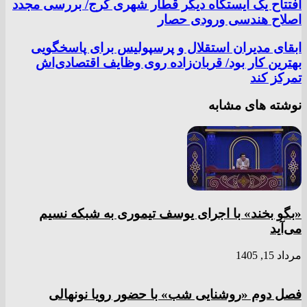
افتتاح یک ایستگاه دیگر قطار شهری کرج/ بررسی مجدد
اصلاح هندسی ورودی حصار
ابقای مدیران استقلال و پرسپولیس برای پاسخگویی
بهترین کار بود/ قربان‌زاده روی وظایف اقتصادی‌اش
تمرکز کند
نوشته های مشابه
«بگو بخند» با اجرای یوسف تیموری به شبکه نسیم
می‌آید
مرداد 15, 1405
فصل دوم «روشنایی شب» با حضور رویا نونهالی