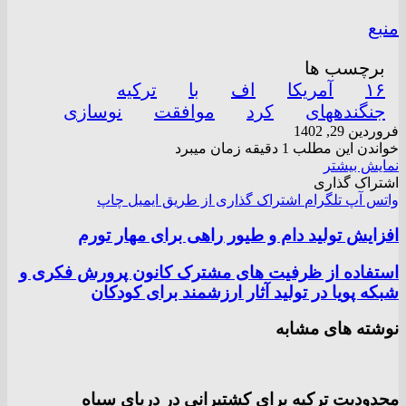
منبع
برچسب ها
۱۶
آمریکا
اف
با
ترکیه
جنگندههای
کرد
موافقت
نوسازی
فروردین 29, 1402
خواندن این مطلب 1 دقیقه زمان میبرد
نمایش بیشتر
اشتراک گذاری
واتس آپ
تلگرام
اشتراک گذاری از طریق ایمیل
چاپ
افزایش تولید دام و طیور راهی برای مهار تورم
استفاده از ظرفیت های مشترک کانون پرورش فکری و
شبکه پویا در تولید آثار ارزشمند برای کودکان
نوشته های مشابه
محدودیت ترکیه برای کشتیرانی در دریای سیاه