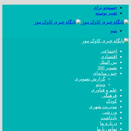
جستجو برای
تغییر پوسته
منو
اجتماعی
اقتصادی
بین الملل
تصویر 360
چند رسانه‌ای
گزارش تصویری
ویدئو
علم و فناوری
فرهنگی
کودک
مدیریت شهری
ورزشی
یادداشت
درباره ما
تماس با ما