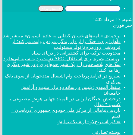
جستجو برای
شنبه, 17 مرداد 1405
خبر فوری
ترجمه‌ی «نامه‌های غسان کنفانی به غادة السمان» منتشر شد
«اهل ایران» جنگ را از دل زندگی مردم روایت می‌کند؛ از
فروپاشی روزمره تا تولد مسئولیت
محدودیت ترکیه برای کشتیرانی در دریای سیاه
بن‌بست بصره برای استقلال؛ AFC دست رد به سینه آبی‌ها زد
سگ‌های بلاصاحب را از یک شهر جمع‌آوری و در شهر دیگری
رها می‌کنند!
تسریع در فرآیند پرداخت وام اشتغال مددجویان از سوی بانک
مرکزی
منتظرالمهدی: پلیس و رسانه دو بال امنیت و آرامش
جامعه‌اند
درخشش نخبگان ایرانی در المپیاد جهانی هوش مصنوعی با
کسب ۴ مدال
بازدید دنیامالی از مرکز ملی جودوی جمهوری آذربایجان +
فیلم
«دکتر استرنج‌لاو» از شبکه نمایش
نوشته تصادفی