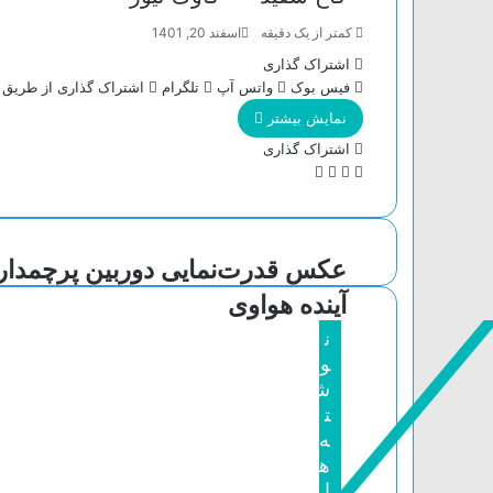
کمتر از یک دقیقه
اسفند 20, 1401
اشتراک گذاری
فیس بوک
واتس آپ
تلگرام
اشتراک گذاری از طریق 
نمایش بیشتر
اشتراک گذاری
و
ت
ا
چ
ا
ل
ش
ا
ت
گ
ت
پ
س
ر
ر
عکس قدرت‌نمایی دوربین پرچمدار
آ
ا
ا
پ
م
ک
آینده هواوی
گ
ذ
ن
ا
و
ر
ش
ی
ت
ا
ه
ز
ه
ط
ا