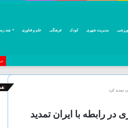
رزشی
مدیریت شهری
کودک
فرهنگی
علم و فناوری
چند رسا
خب
هم
ب
ن تمدید کرد
س
ت
ن
در رابطه با ایران تمدید