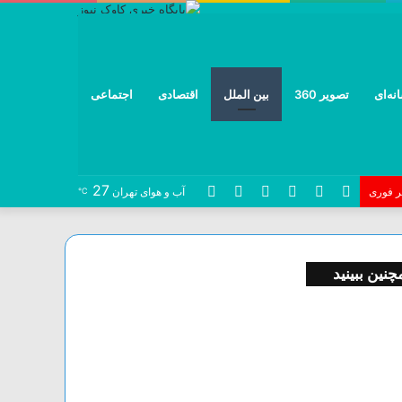
نه‌ای
تصویر 360
بین الملل
اقتصادی
اجتماعی
27
نوشته
خوراک
تلگرام
توییتر
اینستاگرام
فیس
ر فوری
آب و هوای تهران
℃
تصادفی
بوک
چنین ببینید