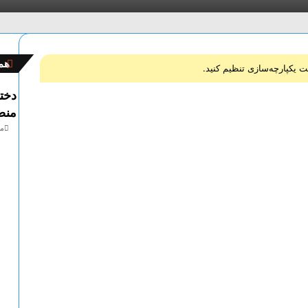
ب
همچ
س
ت
ن
منص
مرد