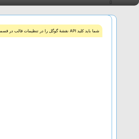
شما باید کلید API نقشۀ گوگل را در تنظیمات قالب در قسمت یکپارچه‌سازی‌ تنظیم کنید.