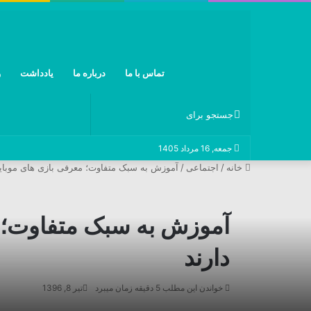
تماس با ما
درباره ما
یادداشت
و
جستجو
جمعه, 16 مرداد 1405
برای
خانه
/
اجتماعی
/
آموزش به سبک متفاوت؛ معرفی بازی های موبایل
آموزش به سبک متفاوت؛ م
دارند
خواندن این مطلب 5 دقیقه زمان میبرد
تیر 8, 1396