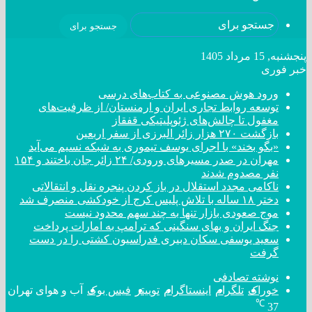
جستجو برای
پنجشنبه, 15 مرداد 1405
خبر فوری
ورود هوش مصنوعی به کتاب‌های درسی
توسعه روابط تجاری ایران و ارمنستان/ از ظرفیت‌های
مغفول تا چالش‌های ژئوپلیتیکی قفقاز
بازگشت ۲۷۰ هزار زائر البرزی از سفر اربعین
«بگو بخند» با اجرای یوسف تیموری به شبکه نسیم می‌آید
مهران در صدر مسیر‌های ورودی/ ۲۴ زائر جان باختند و ۱۵۴
نفر مصدوم شدند
ناکامی مجدد استقلال در باز کردن پنجره نقل و انتقالاتی
دختر ‌۱۸‌ ‌ساله‌ با تلاش پلیس کرج از خودکشی منصرف شد
موج صعودی بازار تنها به چند سهم محدود نیست
جنگ ایران و بهای سنگینی که ترامپ به امارات پرداخت
سعید یوسفی سکان دبیری فدراسیون کشتی را در دست
گرفت
نوشته تصادفی
خوراک
تلگرام
اینستاگرام
توییتر
فیس بوک
آب و هوای تهران
℃
37