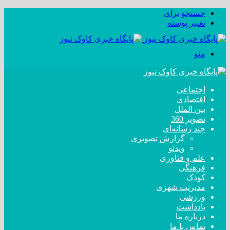
جستجو برای
تغییر پوسته
منو
اجتماعی
اقتصادی
بین الملل
تصویر 360
چند رسانه‌ای
گزارش تصویری
ویدئو
علم و فناوری
فرهنگی
کودک
مدیریت شهری
ورزشی
یادداشت
درباره ما
تماس با ما