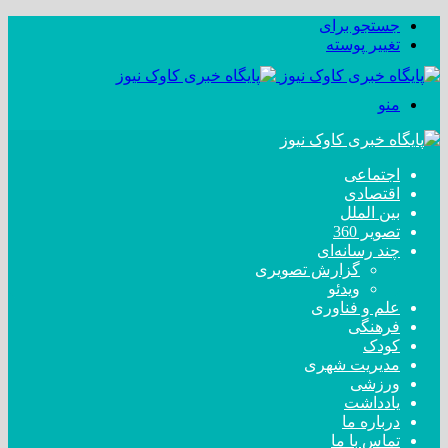
جستجو برای
تغییر پوسته
منو
اجتماعی
اقتصادی
بین الملل
تصویر 360
چند رسانه‌ای
گزارش تصویری
ویدئو
علم و فناوری
فرهنگی
کودک
مدیریت شهری
ورزشی
یادداشت
درباره ما
تماس با ما