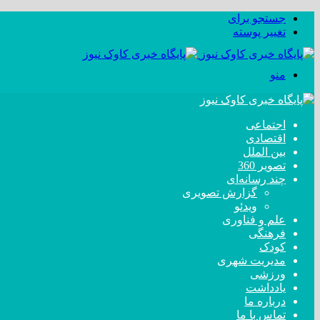
جستجو برای
تغییر پوسته
منو
اجتماعی
اقتصادی
بین الملل
تصویر 360
چند رسانه‌ای
گزارش تصویری
ویدئو
علم و فناوری
فرهنگی
کودک
مدیریت شهری
ورزشی
یادداشت
درباره ما
تماس با ما