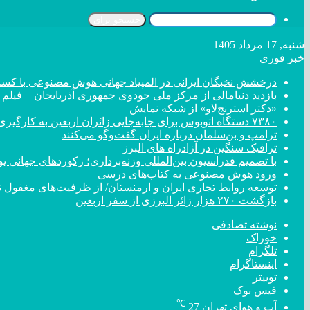
جستجو برای
شنبه, 17 مرداد 1405
خبر فوری
درخشش نخبگان ایرانی در المپیاد جهانی هوش مصنوعی با کسب ۴ مد
بازدید دنیامالی از مرکز ملی جودوی جمهوری آذربایجان + فیلم
«دکتر استرنج‌لاو» از شبکه نمایش
۷۳۸۰ دستگاه اتوبوس برای جابه‌جایی زائران اربعین به کارگیری شد
ترامپ و بن‌سلمان درباره ایران گفت‌و‌گو می‌کنند
ترافیک سنگین در آزادراه های البرز
با تصمیم فدراسیون بین‌المللی وزنه‌برداری؛ رکورد‌های جهان
ورود هوش مصنوعی به کتاب‌های درسی
توسعه روابط تجاری ایران و ارمنستان/ از ظرفیت‌های مغفول تا
بازگشت ۲۷۰ هزار زائر البرزی از سفر اربعین
نوشته تصادفی
خوراک
تلگرام
اینستاگرام
توییتر
فیس بوک
℃
آب و هوای تهران
27