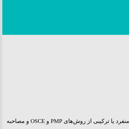
آزمون پذیرش دستیار در دوره تکمیلی تخصصی (فلوشیپ) سال ۱۴۰۲ در دو مرحله کتبی و شفاهی (به صورت منفرد یا ترکیبی از روش‌های PMP و OSCE و مصاحبه