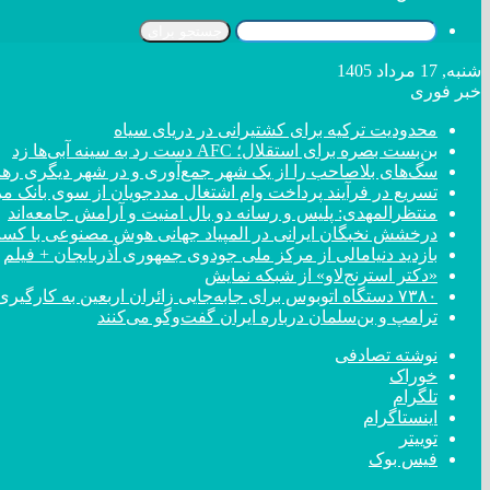
جستجو برای
شنبه, 17 مرداد 1405
خبر فوری
محدودیت ترکیه برای کشتیرانی در دریای سیاه
بن‌بست بصره برای استقلال؛ AFC دست رد به سینه آبی‌ها زد
سگ‌های بلاصاحب را از یک شهر جمع‌آوری و در شهر دیگری رها 
تسریع در فرآیند پرداخت وام اشتغال مددجویان از سوی بانک م
منتظرالمهدی: پلیس و رسانه دو بال امنیت و آرامش جامعه‌اند
درخشش نخبگان ایرانی در المپیاد جهانی هوش مصنوعی با کسب ۴ مد
بازدید دنیامالی از مرکز ملی جودوی جمهوری آذربایجان + فیلم
«دکتر استرنج‌لاو» از شبکه نمایش
۷۳۸۰ دستگاه اتوبوس برای جابه‌جایی زائران اربعین به کارگیری شد
ترامپ و بن‌سلمان درباره ایران گفت‌و‌گو می‌کنند
نوشته تصادفی
خوراک
تلگرام
اینستاگرام
توییتر
فیس بوک