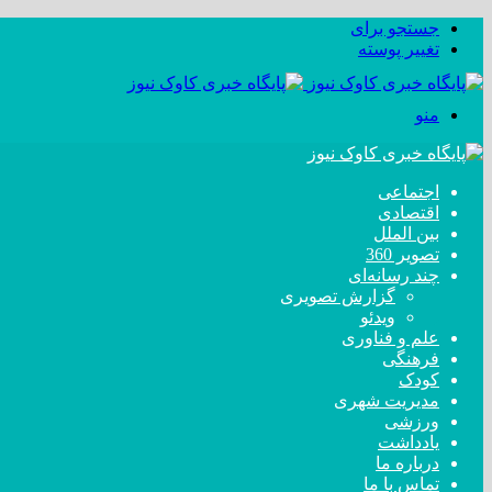
جستجو برای
تغییر پوسته
منو
اجتماعی
اقتصادی
بین الملل
تصویر 360
چند رسانه‌ای
گزارش تصویری
ویدئو
علم و فناوری
فرهنگی
کودک
مدیریت شهری
ورزشی
یادداشت
درباره ما
تماس با ما