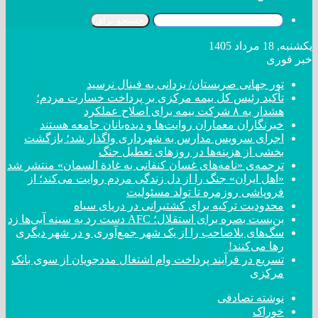
جستجو برای
یکشنبه, 18 مرداد 1405
خبر فوری
تور جهانی صربستان/ یزدانی به فینال نرسید
تأکید رئیس کل بیمه مرکزی بر پرداخت خسارت مردم؛
هشدار به ۸ شرکت‌ بیمه برای اصلاح عملکرد
خبرنگاران معماران روایت‌ها و دیده‌بانان جامعه هستند
اجرای سرویس مدارس به شهرداری واگذار شد؛ بازگشت
بخشی از هزینه‌ها در روزهای تعطیل جنگ
ترجمه‌ی «نامه‌های غسان کنفانی به غادة السمان» منتشر شد
«اهل ایران» جنگ را از دل زندگی مردم روایت می‌کند؛ از
فروپاشی روزمره تا تولد مسئولیت
محدودیت ترکیه برای کشتیرانی در دریای سیاه
بن‌بست بصره برای استقلال؛ AFC دست رد به سینه آبی‌ها زد
سگ‌های بلاصاحب را از یک شهر جمع‌آوری و در شهر دیگری
رها می‌کنند!
تسریع در فرآیند پرداخت وام اشتغال مددجویان از سوی بانک
مرکزی
نوشته تصادفی
خوراک