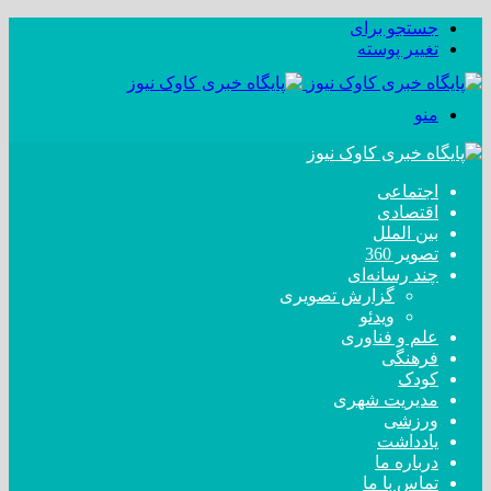
جستجو برای
تغییر پوسته
منو
اجتماعی
اقتصادی
بین الملل
تصویر 360
چند رسانه‌ای
گزارش تصویری
ویدئو
علم و فناوری
فرهنگی
کودک
مدیریت شهری
ورزشی
یادداشت
درباره ما
تماس با ما