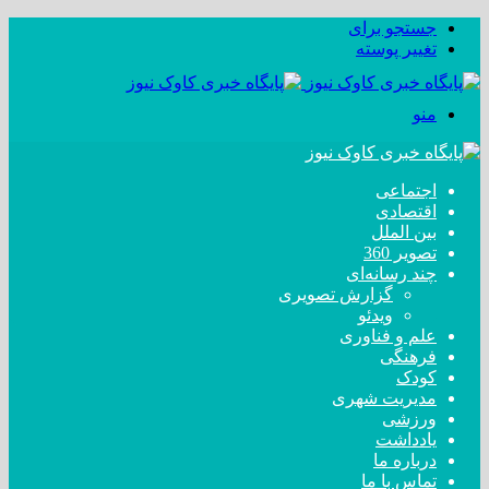
جستجو برای
تغییر پوسته
منو
اجتماعی
اقتصادی
بین الملل
تصویر 360
چند رسانه‌ای
گزارش تصویری
ویدئو
علم و فناوری
فرهنگی
کودک
مدیریت شهری
ورزشی
یادداشت
درباره ما
تماس با ما