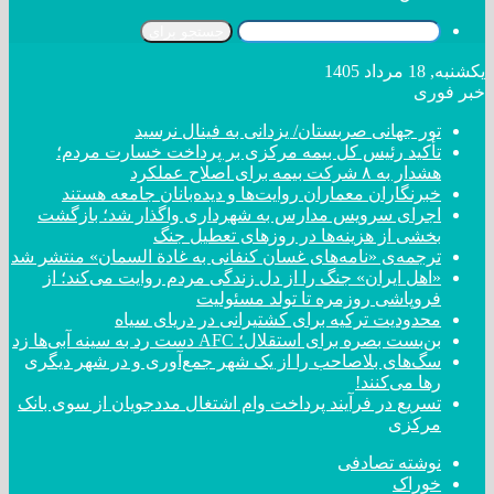
جستجو برای
یکشنبه, 18 مرداد 1405
خبر فوری
تور جهانی صربستان/ یزدانی به فینال نرسید
تأکید رئیس کل بیمه مرکزی بر پرداخت خسارت مردم؛
هشدار به ۸ شرکت‌ بیمه برای اصلاح عملکرد
خبرنگاران معماران روایت‌ها و دیده‌بانان جامعه هستند
اجرای سرویس مدارس به شهرداری واگذار شد؛ بازگشت
بخشی از هزینه‌ها در روزهای تعطیل جنگ
ترجمه‌ی «نامه‌های غسان کنفانی به غادة السمان» منتشر شد
«اهل ایران» جنگ را از دل زندگی مردم روایت می‌کند؛ از
فروپاشی روزمره تا تولد مسئولیت
محدودیت ترکیه برای کشتیرانی در دریای سیاه
بن‌بست بصره برای استقلال؛ AFC دست رد به سینه آبی‌ها زد
سگ‌های بلاصاحب را از یک شهر جمع‌آوری و در شهر دیگری
رها می‌کنند!
تسریع در فرآیند پرداخت وام اشتغال مددجویان از سوی بانک
مرکزی
نوشته تصادفی
خوراک