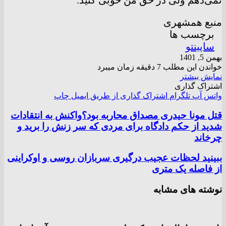
منبع همشهری
برچسب ها
ساپینتو
بهمن 5, 1401
خواندن این مطلب 7 دقیقه زمان میبرد
نمایش بیشتر
اشتراک گذاری
واتس آپ
تلگرام
اشتراک گذاری از طریق ایمیل
چاپ
قتل مونا حیدری مصداق محاربه بود؟واکنش به انتقادات
شدید از حکم دادگاه برای مردی که سر زنش را برید و
چرخاند
ببینید لحظات عجیب درگیری سربازان روسی و اوکراینی
از فاصله یک متری
نوشته های مشابه