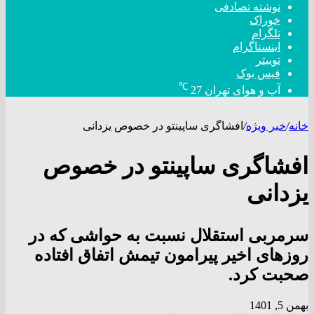
نوشته تصادفی
خوراک
تلگرام
اینستاگرام
توییتر
فیس بوک
℃
آب و هوای تهران
27
خانه
/
خبر ویژه
/
افشاگری ساپینتو در خصوص یزدانی
افشاگری ساپینتو در خصوص
یزدانی
سرمربی استقلال نسبت به حواشی که در
روزهای اخیر پیرامون تیمش اتفاق افتاده
صحبت کرد.
بهمن 5, 1401