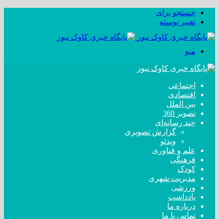
جستجو برای
تغییر پوسته
منو
اجتماعی
اقتصادی
بین الملل
تصویر 360
چند رسانه‌ای
گزارش تصویری
ویدئو
علم و فناوری
فرهنگی
کودک
مدیریت شهری
ورزشی
یادداشت
درباره ما
تماس با ما