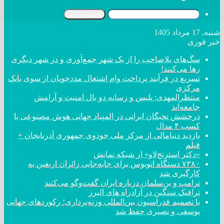
جستجو برای
شنبه, 17 مرداد 1405
خبر فوری
سگ‌های بلاصاحب را از یک شهر جمع‌آوری و در شهر دیگری
رها می‌کنند!
تسریع در فرآیند پرداخت وام اشتغال مددجویان از سوی بانک
مرکزی
منتظرالمهدی: پلیس و رسانه دو بال امنیت و آرامش
جامعه‌اند
درخشش نخبگان ایرانی در المپیاد جهانی هوش مصنوعی با
کسب ۴ مدال
بازدید دنیامالی از مرکز ملی جودوی جمهوری آذربایجان +
فیلم
«دکتر استرنج‌لاو» از شبکه نمایش
۷۳۸۰ دستگاه اتوبوس برای جابه‌جایی زائران اربعین به
کارگیری شد
ترامپ و بن‌سلمان درباره ایران گفت‌و‌گو می‌کنند
ترافیک سنگین در آزادراه های البرز
با تصمیم فدراسیون بین‌المللی وزنه‌برداری؛ رکورد‌های جهانی
یوسفی و نصیری حفظ شد