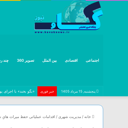
اجتماعی
اقتصادی
بین الملل
تصویر 360
چند رس
«بگو بخند» با اجرای ی
پنجشنبه, 15 مرداد 1405
خبر فوری
خانه
/
مدیریت شهری
/
اقدامات عملیاتی حفظ میراث هایِ 