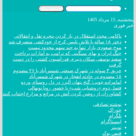
جستجو برای
پنجشنبه, 15 مرداد 1405
خبر فوری
ناکامی مجدد استقلال در باز کردن پنجره نقل و انتقالاتی
دختر ‌۱۸‌ ‌ساله‌ با تلاش پلیس کرج از خودکشی منصرف شد
موج صعودی بازار تنها به چند سهم محدود نیست
جنگ ایران و بهای سنگینی که ترامپ به امارات پرداخت
سعید یوسفی سکان دبیری فدراسیون کشتی را در دست
گرفت
حریق ۳ سوله در شهرک صنعتی شمس‌آباد با ۲۶ مصدوم
۱۸ مصدوم در حادثه انفجار در شهرک شمس‌آباد
امامزاده چوبی؛ گنج پنهان البرز در دل روستای ورده
فصل دوم «روشنایی شب» با حضور رویا نونهالی
کشاورزان از روشن کردن آتش در مراتع و مزارع اجتناب کنند
نوشته تصادفی
خوراک
تلگرام
اینستاگرام
توییتر
فیس بوک