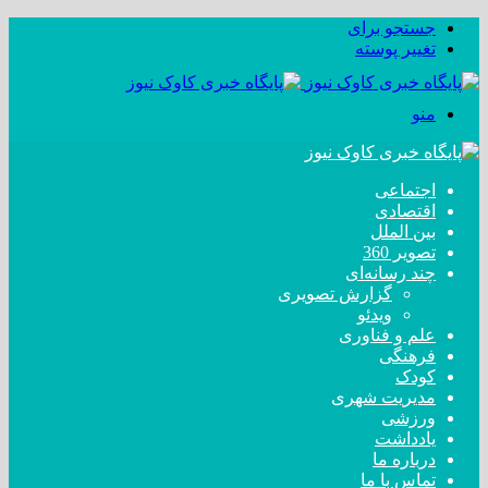
جستجو برای
تغییر پوسته
منو
اجتماعی
اقتصادی
بین الملل
تصویر 360
چند رسانه‌ای
گزارش تصویری
ویدئو
علم و فناوری
فرهنگی
کودک
مدیریت شهری
ورزشی
یادداشت
درباره ما
تماس با ما