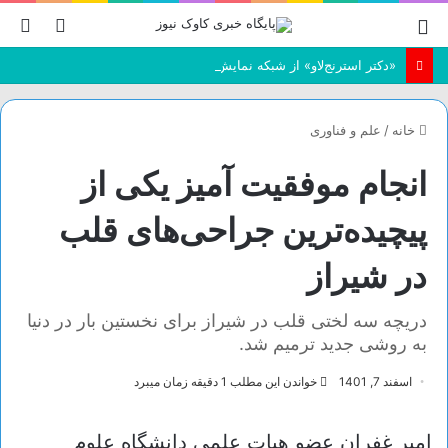
منو
تغییر
جس
پوسته
بر
«دکتر استرنج‌لاو» از شبکه نمایش
خانه
/
علم و فناوری
انجام موفقیت آمیز یکی از
پیچیده‌ترین جراحی‌های قلب
در شیراز
دریچه سه لختی قلب در شیراز برای نخستین بار در دنیا
به روشی جدید ترمیم شد.
اسفند 7, 1401
خواندن این مطلب 1 دقیقه زمان میبرد
امیر غفران عضو هیات علمی دانشگاه علوم