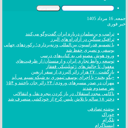
جستجو برای
جمعه, 16 مرداد 1405
خبر فوری
ترامپ و بن‌سلمان درباره ایران گفت‌و‌گو می‌کنند
ترافیک سنگین در آزادراه های البرز
با تصمیم فدراسیون بین‌المللی وزنه‌برداری؛ رکورد‌های جهانی
یوسفی و نصیری حفظ شد
ورود هوش مصنوعی به کتاب‌های درسی
توسعه روابط تجاری ایران و ارمنستان/ از ظرفیت‌های
مغفول تا چالش‌های ژئوپلیتیکی قفقاز
بازگشت ۲۷۰ هزار زائر البرزی از سفر اربعین
«بگو بخند» با اجرای یوسف تیموری به شبکه نسیم می‌آید
مهران در صدر مسیر‌های ورودی/ ۲۴ زائر جان باختند و ۱۵۴
نفر مصدوم شدند
ناکامی مجدد استقلال در باز کردن پنجره نقل و انتقالاتی
دختر ‌۱۸‌ ‌ساله‌ با تلاش پلیس کرج از خودکشی منصرف شد
نوشته تصادفی
خوراک
تلگرام
اینستاگرام