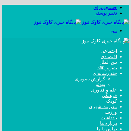
جستجو برای
تغییر پوسته
منو
اجتماعی
اقتصادی
بین الملل
تصویر 360
چند رسانه‌ای
گزارش تصویری
ویدئو
علم و فناوری
فرهنگی
کودک
مدیریت شهری
ورزشی
یادداشت
درباره ما
تماس با ما