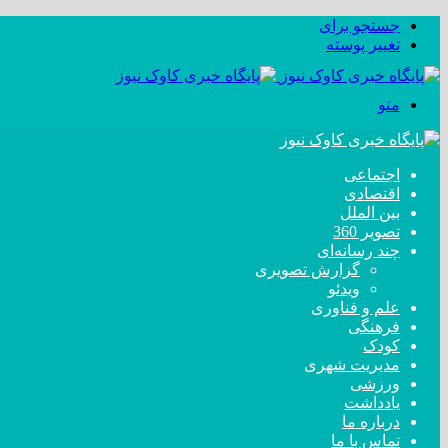
جستجو برای
تغییر پوسته
منو
اجتماعی
اقتصادی
بین الملل
تصویر 360
چند رسانه‌ای
گزارش تصویری
ویدئو
علم و فناوری
فرهنگی
کودک
مدیریت شهری
ورزشی
یادداشت
درباره ما
تماس با ما