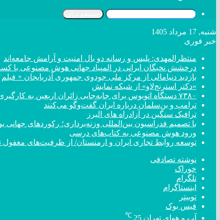
جستجو برای
شنبه, 17 مرداد 1405
خبر فوری
منتظرالمهدی: پلیس و رسانه دو بال امنیت و آرامش جامعه‌اند
درخشش نخبگان ایرانی در المپیاد جهانی هوش مصنوعی با کسب ۴ مد
بازدید دنیامالی از مرکز ملی جودوی جمهوری آذربایجان + فیلم
«دکتر استرنج‌لاو» از شبکه نمایش
۷۳۸۰ دستگاه اتوبوس برای جابه‌جایی زائران اربعین به کارگیری شد
ترامپ و بن‌سلمان درباره ایران گفت‌و‌گو می‌کنند
ترافیک سنگین در آزادراه های البرز
با تصمیم فدراسیون بین‌المللی وزنه‌برداری؛ رکورد‌های جهان
ورود هوش مصنوعی به کتاب‌های درسی
توسعه روابط تجاری ایران و ارمنستان/ از ظرفیت‌های مغفول تا
نوشته تصادفی
خوراک
تلگرام
اینستاگرام
توییتر
فیس بوک
℃
آب و هوای تهران
25