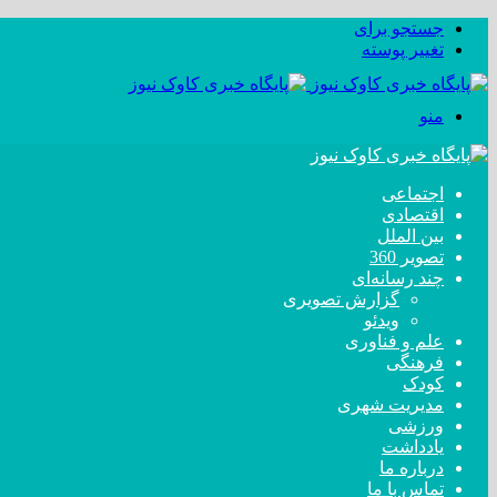
جستجو برای
تغییر پوسته
منو
اجتماعی
اقتصادی
بین الملل
تصویر 360
چند رسانه‌ای
گزارش تصویری
ویدئو
علم و فناوری
فرهنگی
کودک
مدیریت شهری
ورزشی
یادداشت
درباره ما
تماس با ما