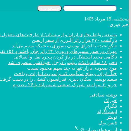
جستجو برای
پنجشنبه, 15 مرداد 1405
خبر فوری
توسعه روابط تجاری ایران و ارمنستان/ از ظرفیت‌های مغفول تا
بازگشت ۲۷۰ هزار زائر البرزی از سفر اربعین
«بگو بخند» با اجرای یوسف تیموری به شبکه نسیم می‌آید
مهران در صدر مسیر‌های ورودی/ ۲۴ زائر جان باختند و ۱۵۴ نفر مصدوم شدند
ناکامی مجدد استقلال در باز کردن پنجره نقل و انتقالاتی
دختر ‌۱۸‌ ‌ساله‌ با تلاش پلیس کرج از خودکشی منصرف شد
موج صعودی بازار تنها به چند سهم محدود نیست
جنگ ایران و بهای سنگینی که ترامپ به امارات پرداخت
سعید یوسفی سکان دبیری فدراسیون کشتی را در دست گرفت
حریق ۳ سوله در شهرک صنعتی شمس‌آباد با ۲۶ مصدوم
نوشته تصادفی
خوراک
تلگرام
اینستاگرام
توییتر
فیس بوک
℃
آب و هوای تهران
35