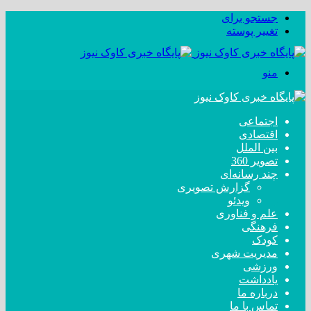
جستجو برای
تغییر پوسته
منو
اجتماعی
اقتصادی
بین الملل
تصویر 360
چند رسانه‌ای
گزارش تصویری
ویدئو
علم و فناوری
فرهنگی
کودک
مدیریت شهری
ورزشی
یادداشت
درباره ما
تماس با ما