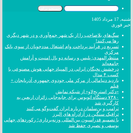
جستجو برای
شنبه, 17 مرداد 1405
خبر فوری
سگ‌های بلاصاحب را از یک شهر جمع‌آوری و در شهر دیگری
رها می‌کنند!
تسریع در فرآیند پرداخت وام اشتغال مددجویان از سوی بانک
مرکزی
منتظرالمهدی: پلیس و رسانه دو بال امنیت و آرامش
جامعه‌اند
درخشش نخبگان ایرانی در المپیاد جهانی هوش مصنوعی با
کسب ۴ مدال
بازدید دنیامالی از مرکز ملی جودوی جمهوری آذربایجان +
فیلم
«دکتر استرنج‌لاو» از شبکه نمایش
۷۳۸۰ دستگاه اتوبوس برای جابه‌جایی زائران اربعین به
کارگیری شد
ترامپ و بن‌سلمان درباره ایران گفت‌و‌گو می‌کنند
ترافیک سنگین در آزادراه های البرز
با تصمیم فدراسیون بین‌المللی وزنه‌برداری؛ رکورد‌های جهانی
یوسفی و نصیری حفظ شد