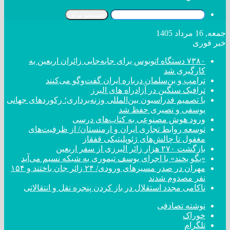
جستجو برای
جمعه, 16 مرداد 1405
خبر فوری
۷۳۸۰ دستگاه اتوبوس برای جابه‌جایی زائران اربعین به
کارگیری شد
ترامپ و بن‌سلمان درباره ایران گفت‌و‌گو می‌کنند
ترافیک سنگین در آزادراه های البرز
با تصمیم فدراسیون بین‌المللی وزنه‌برداری؛ رکورد‌های جهانی
یوسفی و نصیری حفظ شد
ورود هوش مصنوعی به کتاب‌های درسی
توسعه روابط تجاری ایران و ارمنستان/ از ظرفیت‌های
مغفول تا چالش‌های ژئوپلیتیکی قفقاز
بازگشت ۲۷۰ هزار زائر البرزی از سفر اربعین
«بگو بخند» با اجرای یوسف تیموری به شبکه نسیم می‌آید
مهران در صدر مسیر‌های ورودی/ ۲۴ زائر جان باختند و ۱۵۴
نفر مصدوم شدند
ناکامی مجدد استقلال در باز کردن پنجره نقل و انتقالاتی
نوشته تصادفی
خوراک
تلگرام