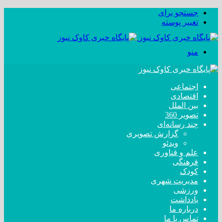
جستجو برای
تغییر پوسته
منو
اجتماعی
اقتصادی
بین الملل
تصویر 360
چند رسانه‌ای
گزارش تصویری
ویدئو
علم و فناوری
فرهنگی
کودک
مدیریت شهری
ورزشی
یادداشت
درباره ما
تماس با ما