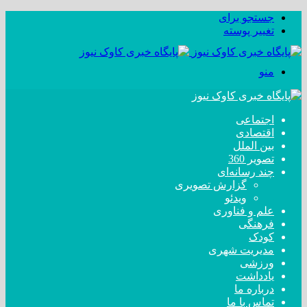
جستجو برای
تغییر پوسته
منو
اجتماعی
اقتصادی
بین الملل
تصویر 360
چند رسانه‌ای
گزارش تصویری
ویدئو
علم و فناوری
فرهنگی
کودک
مدیریت شهری
ورزشی
یادداشت
درباره ما
تماس با ما