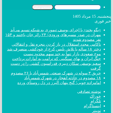
جستجو برای
پنجشنبه, 15 مرداد 1405
خبر فوری
«بگو بخند» با اجرای یوسف تیموری به شبکه نسیم می‌آید
مهران در صدر مسیر‌های ورودی/ ۲۴ زائر جان باختند و ۱۵۴
نفر مصدوم شدند
ناکامی مجدد استقلال در باز کردن پنجره نقل و انتقالاتی
دختر ‌۱۸‌ ‌ساله‌ با تلاش پلیس کرج از خودکشی منصرف شد
موج صعودی بازار تنها به چند سهم محدود نیست
جنگ ایران و بهای سنگینی که ترامپ به امارات پرداخت
سعید یوسفی سکان دبیری فدراسیون کشتی را در دست
گرفت
حریق ۳ سوله در شهرک صنعتی شمس‌آباد با ۲۶ مصدوم
۱۸ مصدوم در حادثه انفجار در شهرک شمس‌آباد
امامزاده چوبی؛ گنج پنهان البرز در دل روستای ورده
نوشته تصادفی
خوراک
تلگرام
اینستاگرام
توییتر