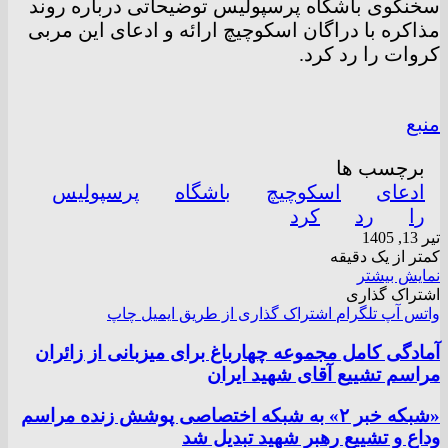
سخنگوی باشگاه پرسپولیس توضیحاتی درباره روند
مذاکره با دراگان اسکوچیچ ارائه و ادعای این مربی
کروات را رد کرد.
منبع
برچسب ها
ادعای
اسکوچیچ
باشگاه
پرسپولیس
را
رد
کرد
تیر 13, 1405
کمتر از یک دقیقه
نمایش بیشتر
اشتراک گذاری
واتس آپ
تلگرام
اشتراک گذاری از طریق ایمیل
چاپ
آمادگی کامل مجموعه چهارباغ برای میزبانی از زائران
مراسم تشییع آقای شهید ایران
«شبکه خبر ۲» به شبکه اختصاصی پوشش زنده مراسم
وداع و تشییع رهبر شهید تبدیل شد