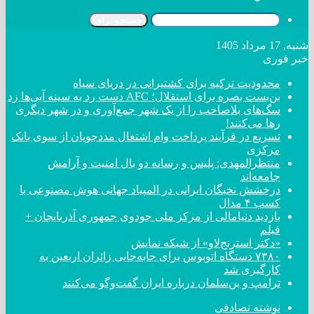
جستجو برای
شنبه, 17 مرداد 1405
خبر فوری
محدودیت ترکیه برای کشتیرانی در دریای سیاه
بن‌بست بصره برای استقلال؛ AFC دست رد به سینه آبی‌ها زد
سگ‌های بلاصاحب را از یک شهر جمع‌آوری و در شهر دیگری
رها می‌کنند!
تسریع در فرآیند پرداخت وام اشتغال مددجویان از سوی بانک
مرکزی
منتظرالمهدی: پلیس و رسانه دو بال امنیت و آرامش
جامعه‌اند
درخشش نخبگان ایرانی در المپیاد جهانی هوش مصنوعی با
کسب ۴ مدال
بازدید دنیامالی از مرکز ملی جودوی جمهوری آذربایجان +
فیلم
«دکتر استرنج‌لاو» از شبکه نمایش
۷۳۸۰ دستگاه اتوبوس برای جابه‌جایی زائران اربعین به
کارگیری شد
ترامپ و بن‌سلمان درباره ایران گفت‌و‌گو می‌کنند
نوشته تصادفی