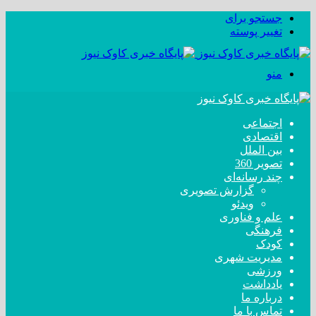
جستجو برای
تغییر پوسته
منو
اجتماعی
اقتصادی
بین الملل
تصویر 360
چند رسانه‌ای
گزارش تصویری
ویدئو
علم و فناوری
فرهنگی
کودک
مدیریت شهری
ورزشی
یادداشت
درباره ما
تماس با ما