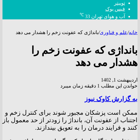
توییتر
فیس بوک
℃
آب و هوای تهران
33
خانه
/
علم و فناوری
/
بانداژی که عفونت زخم را هشدار می دهد
بانداژی که عفونت زخم را
هشدار می دهد
اردیبهشت 1, 1402
خواندن این مطلب 1 دقیقه زمان میبرد
به گزارش کاوک نیوز
ممکن است پزشکان مجبور شوند برای کنترل زخم و
اجتناب از عفونت آن، بانداژ را زودتر از حد معمول باز
کنند و فرایند درمان را به تعویق بیندازند.