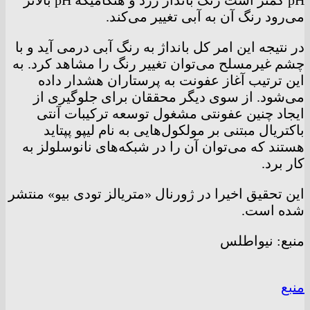
pH کمتر است رنگ بانداژ زرد و هنگامیکه pH بالاتر
می‌رود رنگ آن به آبی تغییر می‌کند.
در نتیجه این امر کل بانداژ به رنگ آبی درمی آید و با
چشم غیرمسلح می‌توان تغییر رنگ را مشاهد کرد. به
این ترتیب آغاز عفونت به پرستاران هشدار داده
می‌شود. از سوی دیگر محققان برای جلوگیری از
ایجاد چنین عفونتی مشغول توسعه ترکیبات آنتی
باکتریال مبتنی بر مولکول‌هایی به نام لیپو پپتاید
هستند که می‌توان آن را در شبکه‌های نانوسلولز به
کار برد.
این تحقیق اخیرا در ژورنال «متریالز تودی بیو» منتشر
شده است.
منبع: نیواطلس
منبع