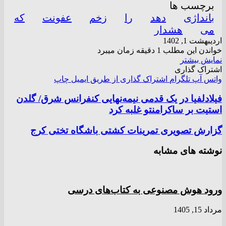
برچسب ها
بانداژی
دهد
را
زخم
عفونت
که
می
هشدار
اردیبهشت 1, 1402
خواندن این مطلب 1 دقیقه زمان میبرد
نمایش بیشتر
اشتراک گذاری
واتس آپ
تلگرام
اشتراک گذاری از طریق ایمیل
چاپ
فیلادلفیا در یک قدمی نیمه‌نهایی کنفرانس شرق/ گلدن
استیت بر ساکرامنتو غلبه کرد
گزارش تصویری تمرینات کشتی باشگاه تختی کرج
نوشته های مشابه
ورود هوش مصنوعی به کتاب‌های درسی
مرداد 15, 1405