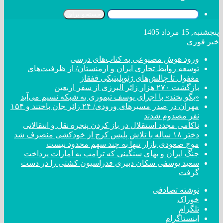
جستجو برای
پنجشنبه, 15 مرداد 1405
خبر فوری
ورود هوش مصنوعی به کتاب‌های درسی
توسعه روابط تجاری ایران و ارمنستان/ از ظرفیت‌های
مغفول تا چالش‌های ژئوپلیتیکی قفقاز
بازگشت ۲۷۰ هزار زائر البرزی از سفر اربعین
«بگو بخند» با اجرای یوسف تیموری به شبکه نسیم می‌آید
مهران در صدر مسیر‌های ورودی/ ۲۴ زائر جان باختند و ۱۵۴
نفر مصدوم شدند
ناکامی مجدد استقلال در باز کردن پنجره نقل و انتقالاتی
دختر ‌۱۸‌ ‌ساله‌ با تلاش پلیس کرج از خودکشی منصرف شد
موج صعودی بازار تنها به چند سهم محدود نیست
جنگ ایران و بهای سنگینی که ترامپ به امارات پرداخت
سعید یوسفی سکان دبیری فدراسیون کشتی را در دست
گرفت
نوشته تصادفی
خوراک
تلگرام
اینستاگرام