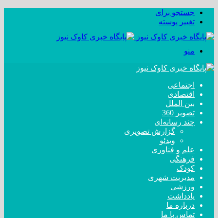
جستجو برای
تغییر پوسته
منو
اجتماعی
اقتصادی
بین الملل
تصویر 360
چند رسانه‌ای
گزارش تصویری
ویدئو
علم و فناوری
فرهنگی
کودک
مدیریت شهری
ورزشی
یادداشت
درباره ما
تماس با ما